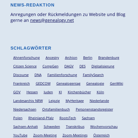
NEWS-REDAKTION
Anregungen oder Rückmeldungen zu Website und Blog
gerne an
news@genealogy.net
SCHLAGWÖRTER
Ahnenforschung
Ancestry
Archion
Berlin
Brandenburg
Citizen Science
CompGen
DAGV
DES
Digitalisierung
Discourse
DNA
Familienforschung
FamilySearch
Frankreich
GEDCOM
Genealogentag
Genealogie
GenWiki
GOV
Hessen
Juden
KI
Kirchenbücher
Köln
Landesarchiv NRW
Leipzig
MyHeritage
Niederlande
Niedersachsen
Ortsfamilienbuch
Personenstandsregister
Polen
Rheinland-Pfalz
RootsTech
Sachsen
Sachsen-Anhalt
Schweden
Transkribus
Wochenvorschau
YouTube
Zoom-Meeting
Zoom-Meetings
Österreich