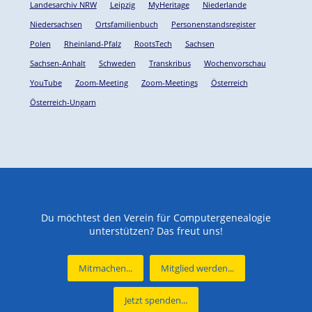
Landesarchiv NRW
Leipzig
MyHeritage
Niederlande
Niedersachsen
Ortsfamilienbuch
Personenstandsregister
Polen
Rheinland-Pfalz
RootsTech
Sachsen
Sachsen-Anhalt
Schweden
Transkribus
Wochenvorschau
YouTube
Zoom-Meeting
Zoom-Meetings
Österreich
Österreich-Ungarn
Du möchtest den Verein für Computergenealogie
unterstützen? Das freut uns!
Mitmachen...
Mitglied werden...
Jetzt spenden...