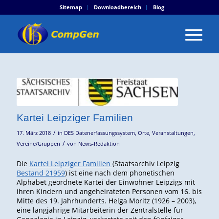
Sitemap
Downloadbereich
Blog
Kartei Leipziger Familien
/
17. März 2018
in
DES Datenerfassungssystem
,
Orte
,
Veranstaltungen
,
/
Vereine/Gruppen
von
News-Redaktion
Die
Kartei Leipziger Familien
(Staatsarchiv Leipzig
Bestand 21959
) ist eine nach dem phonetischen
Alphabet geordnete Kartei der Einwohner Leipzigs mit
ihren Kindern und angeheirateten Personen vom 16. bis
Mitte des 19. Jahrhunderts. Helga Moritz (1926 – 2003),
eine langjährige Mitarbeiterin der Zentralstelle für