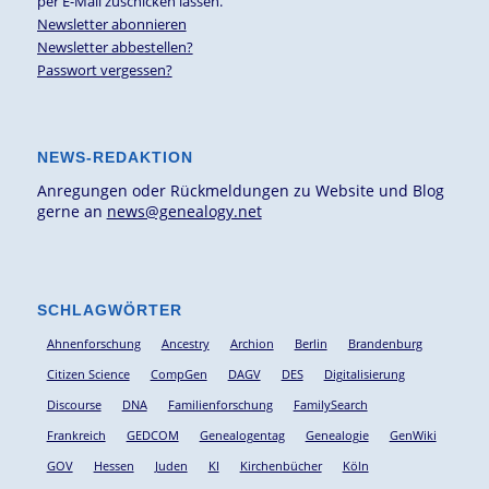
per E-Mail zuschicken lassen.
Newsletter abonnieren
Newsletter abbestellen?
Passwort vergessen?
NEWS-REDAKTION
Anregungen oder Rückmeldungen zu Website und Blog
gerne an
news@genealogy.net
SCHLAGWÖRTER
Ahnenforschung
Ancestry
Archion
Berlin
Brandenburg
Citizen Science
CompGen
DAGV
DES
Digitalisierung
Discourse
DNA
Familienforschung
FamilySearch
Frankreich
GEDCOM
Genealogentag
Genealogie
GenWiki
GOV
Hessen
Juden
KI
Kirchenbücher
Köln