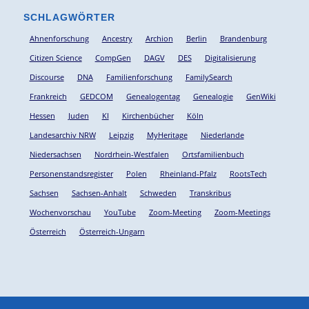
SCHLAGWÖRTER
Ahnenforschung
Ancestry
Archion
Berlin
Brandenburg
Citizen Science
CompGen
DAGV
DES
Digitalisierung
Discourse
DNA
Familienforschung
FamilySearch
Frankreich
GEDCOM
Genealogentag
Genealogie
GenWiki
Hessen
Juden
KI
Kirchenbücher
Köln
Landesarchiv NRW
Leipzig
MyHeritage
Niederlande
Niedersachsen
Nordrhein-Westfalen
Ortsfamilienbuch
Personenstandsregister
Polen
Rheinland-Pfalz
RootsTech
Sachsen
Sachsen-Anhalt
Schweden
Transkribus
Wochenvorschau
YouTube
Zoom-Meeting
Zoom-Meetings
Österreich
Österreich-Ungarn