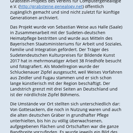
Grabstein-Projekts des Vereins für Computergenealogie
e.V. (
http://grabsteine.genealogy.net
) öffentlich
zugänglich gemacht und sind nicht zuletzt für künftige
Generationen archiviert.
Das Projekt wurde von Sebastian Weise aus Halle (Saale)
in Zusammenarbeit mit der Sudeten-deutschen
Heimatpflege bestritten und wurde aus Mitteln des
Bayerischen Staatsministeriums für Arbeit und Soziales,
Familie und Integration gefördert. Der Träger des
Sudetendeutschen Kulturpreises für Bildende Kunst
2017 hat in mehrmonatiger Arbeit 38 Friedhöfe besucht
und fotografiert. Als Modellregion wurde der
Schluckenauer Zipfel ausgesucht, weil Weises Vorfahren
aus Zeidler und Fugau stammen und er sich schon
lange künstlerisch mit der Region beschäftigt. Der
Landstrich grenzt mit drei Seiten an Deutschland und
ist der nördlichste Zipfel Böhmens.
Die Umstände vor Ort stellten sich unterschiedlich dar:
Von Gottesackern, die noch in Nutzung waren und auch
die alten deutschen Gräber in grundhafter Pflege
unterhielten, bis hin zu völlig überwachsenen,
aufgegebenen Flächen und Ortschaften war die ganze
Bandbreite vorzufinden. Es wurde jeweils ein Bild des