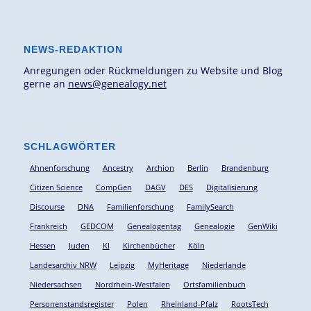
NEWS-REDAKTION
Anregungen oder Rückmeldungen zu Website und Blog
gerne an
news@genealogy.net
SCHLAGWÖRTER
Ahnenforschung
Ancestry
Archion
Berlin
Brandenburg
Citizen Science
CompGen
DAGV
DES
Digitalisierung
Discourse
DNA
Familienforschung
FamilySearch
Frankreich
GEDCOM
Genealogentag
Genealogie
GenWiki
Hessen
Juden
KI
Kirchenbücher
Köln
Landesarchiv NRW
Leipzig
MyHeritage
Niederlande
Niedersachsen
Nordrhein-Westfalen
Ortsfamilienbuch
Personenstandsregister
Polen
Rheinland-Pfalz
RootsTech