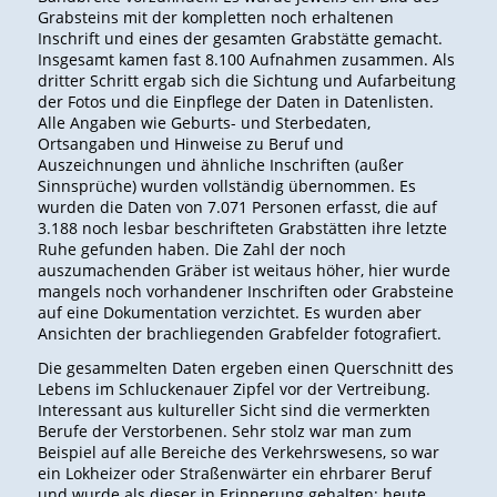
Grabsteins mit der kompletten noch erhaltenen
Inschrift und eines der gesamten Grabstätte gemacht.
Insgesamt kamen fast 8.100 Aufnahmen zusammen. Als
dritter Schritt ergab sich die Sichtung und Aufarbeitung
der Fotos und die Einpflege der Daten in Datenlisten.
Alle Angaben wie Geburts- und Sterbedaten,
Ortsangaben und Hinweise zu Beruf und
Auszeichnungen und ähnliche Inschriften (außer
Sinnsprüche) wurden vollständig übernommen. Es
wurden die Daten von 7.071 Personen erfasst, die auf
3.188 noch lesbar beschrifteten Grabstätten ihre letzte
Ruhe gefunden haben. Die Zahl der noch
auszumachenden Gräber ist weitaus höher, hier wurde
mangels noch vorhandener Inschriften oder Grabsteine
auf eine Dokumentation verzichtet. Es wurden aber
Ansichten der brachliegenden Grabfelder fotografiert.
Die gesammelten Daten ergeben einen Querschnitt des
Lebens im Schluckenauer Zipfel vor der Vertreibung.
Interessant aus kultureller Sicht sind die vermerkten
Berufe der Verstorbenen. Sehr stolz war man zum
Beispiel auf alle Bereiche des Verkehrswesens, so war
ein Lokheizer oder Straßenwärter ein ehrbarer Beruf
und wurde als dieser in Erinnerung gehalten; heute