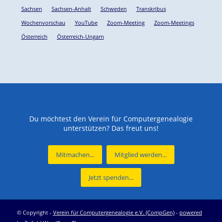
Sachsen
Sachsen-Anhalt
Schweden
Transkribus
Wochenvorschau
YouTube
Zoom-Meeting
Zoom-Meetings
Österreich
Österreich-Ungarn
Du möchtest den Verein für Computergenealogie
unterstützen? Das freut uns!
Mitmachen...
Mitglied werden...
Jetzt spenden...
© Copyright -
Verein für Computergenealogie e.V. (CompGen)
-
powered