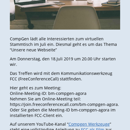
CompGen lädt alle Interessierten zum virtuellen
Stammtisch im Juli ein. Diesmal geht es um das Thema
“Unsere neue Webseite”
Am Donnerstag, den 18.Juli 2019 um 20.00 Uhr starten
wir.
Das Treffen wird mit dem Kommunikationswerkzeug
FCC (FreeConferenceCall) stattfinden.
Hier geht es zum Meeting:
Online-Meeting-ID: bm-compgen-agora
Nehmen Sie am Online-Meeting teil:
https://join.freeconferencecall.com/bm-compgen-agora.
Oder Sie geben die Meeting-ID bm-compgen-agora im
installierten FCC-Client ein.
Auf unserem YouTube-Kanal “
Compgen Werkzeuge
”
steht eine vollständige Anleitung zu
FCC als Film
zur