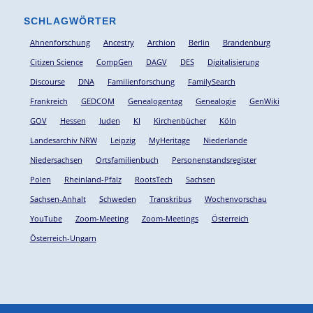
SCHLAGWÖRTER
Ahnenforschung
Ancestry
Archion
Berlin
Brandenburg
Citizen Science
CompGen
DAGV
DES
Digitalisierung
Discourse
DNA
Familienforschung
FamilySearch
Frankreich
GEDCOM
Genealogentag
Genealogie
GenWiki
GOV
Hessen
Juden
KI
Kirchenbücher
Köln
Landesarchiv NRW
Leipzig
MyHeritage
Niederlande
Niedersachsen
Ortsfamilienbuch
Personenstandsregister
Polen
Rheinland-Pfalz
RootsTech
Sachsen
Sachsen-Anhalt
Schweden
Transkribus
Wochenvorschau
YouTube
Zoom-Meeting
Zoom-Meetings
Österreich
Österreich-Ungarn