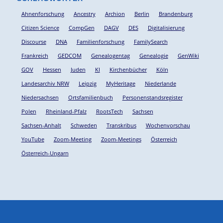
Ahnenforschung
Ancestry
Archion
Berlin
Brandenburg
Citizen Science
CompGen
DAGV
DES
Digitalisierung
Discourse
DNA
Familienforschung
FamilySearch
Frankreich
GEDCOM
Genealogentag
Genealogie
GenWiki
GOV
Hessen
Juden
KI
Kirchenbücher
Köln
Landesarchiv NRW
Leipzig
MyHeritage
Niederlande
Niedersachsen
Ortsfamilienbuch
Personenstandsregister
Polen
Rheinland-Pfalz
RootsTech
Sachsen
Sachsen-Anhalt
Schweden
Transkribus
Wochenvorschau
YouTube
Zoom-Meeting
Zoom-Meetings
Österreich
Österreich-Ungarn