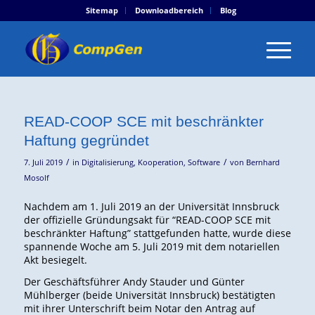
Sitemap
Downloadbereich
Blog
READ-COOP SCE mit beschränkter
Haftung gegründet
/
/
7. Juli 2019
in
Digitalisierung
,
Kooperation
,
Software
von
Bernhard
Mosolf
Nachdem am 1. Juli 2019 an der Universität Innsbruck
der offizielle Gründungsakt für “READ-COOP SCE mit
beschränkter Haftung” stattgefunden hatte, wurde diese
spannende Woche am 5. Juli 2019 mit dem notariellen
Akt besiegelt.
Der Geschäftsführer Andy Stauder und Günter
Mühlberger (beide Universität Innsbruck) bestätigten
mit ihrer Unterschrift beim Notar den Antrag auf