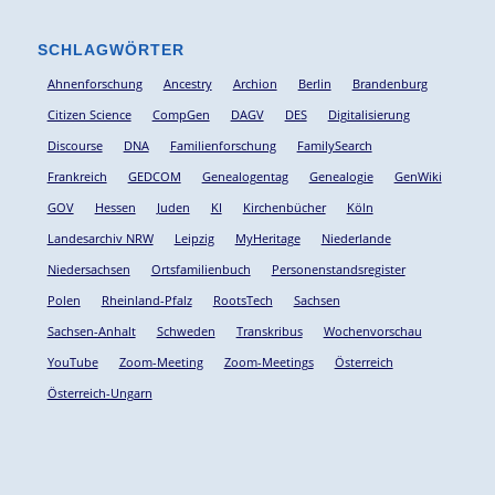
SCHLAGWÖRTER
Ahnenforschung
Ancestry
Archion
Berlin
Brandenburg
Citizen Science
CompGen
DAGV
DES
Digitalisierung
Discourse
DNA
Familienforschung
FamilySearch
Frankreich
GEDCOM
Genealogentag
Genealogie
GenWiki
GOV
Hessen
Juden
KI
Kirchenbücher
Köln
Landesarchiv NRW
Leipzig
MyHeritage
Niederlande
Niedersachsen
Ortsfamilienbuch
Personenstandsregister
Polen
Rheinland-Pfalz
RootsTech
Sachsen
Sachsen-Anhalt
Schweden
Transkribus
Wochenvorschau
YouTube
Zoom-Meeting
Zoom-Meetings
Österreich
Österreich-Ungarn