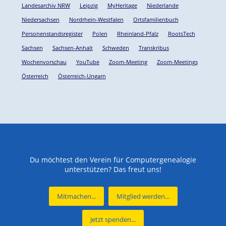
Landesarchiv NRW
Leipzig
MyHeritage
Niederlande
Niedersachsen
Nordrhein-Westfalen
Ortsfamilienbuch
Personenstandsregister
Polen
Rheinland-Pfalz
RootsTech
Sachsen
Sachsen-Anhalt
Schweden
Transkribus
Wochenvorschau
YouTube
Zoom-Meeting
Zoom-Meetings
Österreich
Österreich-Ungarn
Du möchtest den Verein für Computergenealogie
unterstützen? Das freut uns!
Mitmachen...
Mitglied werden...
Jetzt spenden...