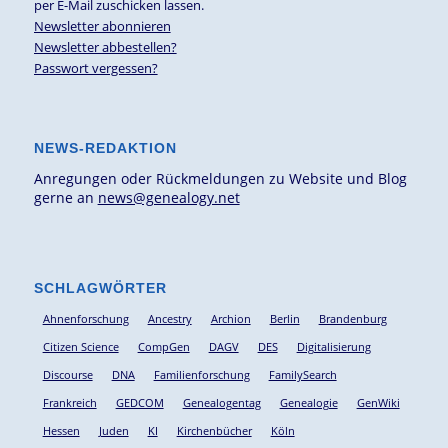
per E-Mail zuschicken lassen.
Newsletter abonnieren
Newsletter abbestellen?
Passwort vergessen?
NEWS-REDAKTION
Anregungen oder Rückmeldungen zu Website und Blog
gerne an
news@genealogy.net
SCHLAGWÖRTER
Ahnenforschung
Ancestry
Archion
Berlin
Brandenburg
Citizen Science
CompGen
DAGV
DES
Digitalisierung
Discourse
DNA
Familienforschung
FamilySearch
Frankreich
GEDCOM
Genealogentag
Genealogie
GenWiki
Hessen
Juden
KI
Kirchenbücher
Köln