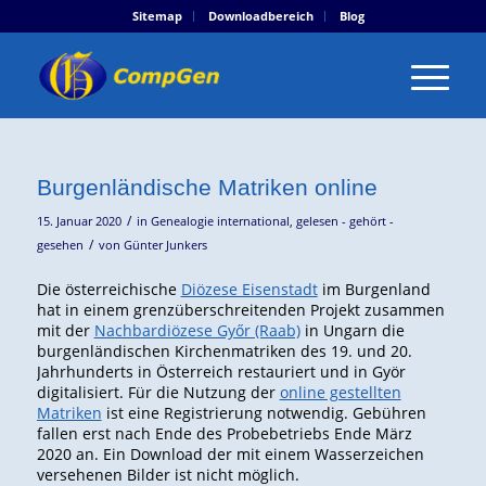
Sitemap
Downloadbereich
Blog
Burgenländische Matriken online
/
15. Januar 2020
in
Genealogie international
,
gelesen - gehört -
/
gesehen
von
Günter Junkers
Die österreichische
Diözese Eisenstadt
im Burgenland
hat in einem grenzüberschreitenden Projekt zusammen
mit der
Nachbardiözese Győr (Raab)
in Ungarn die
burgenländischen Kirchenmatriken des 19. und 20.
Jahrhunderts in Österreich restauriert und in Györ
digitalisiert. Für die Nutzung der
online gestellten
Matriken
ist eine Registrierung notwendig. Gebühren
fallen erst nach Ende des Probebetriebs Ende März
2020 an. Ein Download der mit einem Wasserzeichen
versehenen Bilder ist nicht möglich.