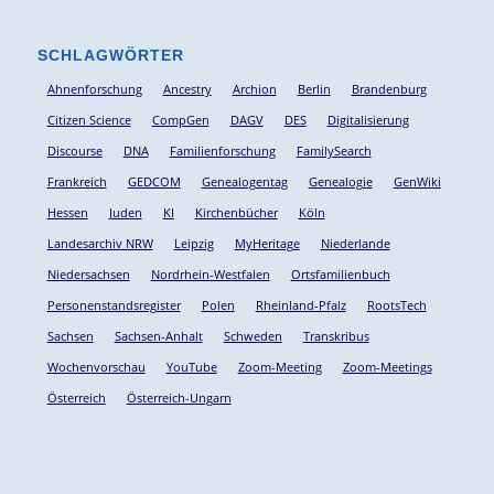
SCHLAGWÖRTER
Ahnenforschung
Ancestry
Archion
Berlin
Brandenburg
Citizen Science
CompGen
DAGV
DES
Digitalisierung
Discourse
DNA
Familienforschung
FamilySearch
Frankreich
GEDCOM
Genealogentag
Genealogie
GenWiki
Hessen
Juden
KI
Kirchenbücher
Köln
Landesarchiv NRW
Leipzig
MyHeritage
Niederlande
Niedersachsen
Nordrhein-Westfalen
Ortsfamilienbuch
Personenstandsregister
Polen
Rheinland-Pfalz
RootsTech
Sachsen
Sachsen-Anhalt
Schweden
Transkribus
Wochenvorschau
YouTube
Zoom-Meeting
Zoom-Meetings
Österreich
Österreich-Ungarn