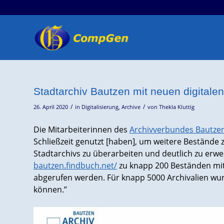
Stadtarchiv Bautzen mit neuen digitale
/
/
26. April 2020
in
Digitalisierung
,
Archive
von
Thekla Kluttig
Die Mitarbeiterinnen des
Archivverbundes Bautze
Schließzeit genutzt [haben], um weitere Bestände
Stadtarchivs zu überarbeiten und deutlich zu erwe
bautzen.findbuch.net/
zu knapp 200 Beständen mit
abgerufen werden. Für knapp 5000 Archivalien wur
können.”