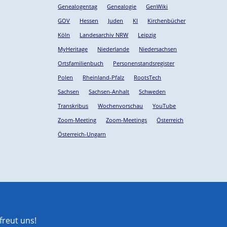
Genealogentag
Genealogie
GenWiki
GOV
Hessen
Juden
KI
Kirchenbücher
Köln
Landesarchiv NRW
Leipzig
MyHeritage
Niederlande
Niedersachsen
Ortsfamilienbuch
Personenstandsregister
Polen
Rheinland-Pfalz
RootsTech
Sachsen
Sachsen-Anhalt
Schweden
Transkribus
Wochenvorschau
YouTube
Zoom-Meeting
Zoom-Meetings
Österreich
Österreich-Ungarn
reut uns!