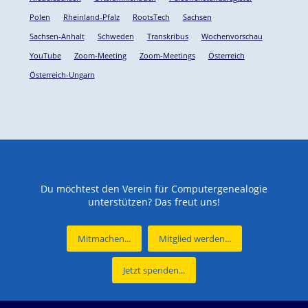
Polen
Rheinland-Pfalz
RootsTech
Sachsen
Sachsen-Anhalt
Schweden
Transkribus
Wochenvorschau
YouTube
Zoom-Meeting
Zoom-Meetings
Österreich
Österreich-Ungarn
Du möchtest den Verein für Computergenealogie
unterstützen? Das freut uns!
Mitmachen...
Mitglied werden...
Jetzt spenden...