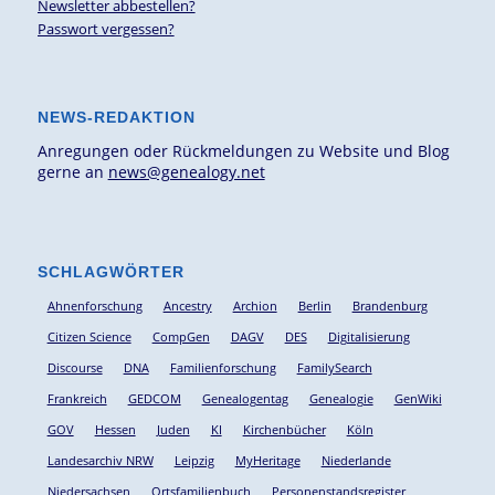
Newsletter abbestellen?
Passwort vergessen?
NEWS-REDAKTION
Anregungen oder Rückmeldungen zu Website und Blog
gerne an
news@genealogy.net
SCHLAGWÖRTER
Ahnenforschung
Ancestry
Archion
Berlin
Brandenburg
Citizen Science
CompGen
DAGV
DES
Digitalisierung
Discourse
DNA
Familienforschung
FamilySearch
Frankreich
GEDCOM
Genealogentag
Genealogie
GenWiki
GOV
Hessen
Juden
KI
Kirchenbücher
Köln
Landesarchiv NRW
Leipzig
MyHeritage
Niederlande
Niedersachsen
Ortsfamilienbuch
Personenstandsregister