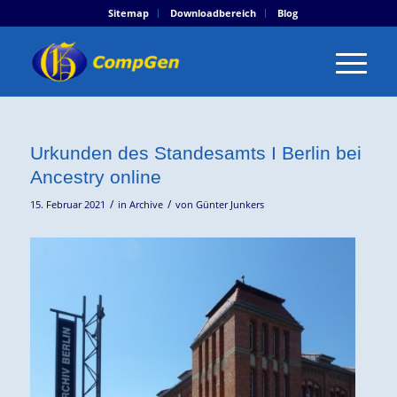
Sitemap
Downloadbereich
Blog
Urkunden des Standesamts I Berlin bei
Ancestry online
/
/
15. Februar 2021
in
Archive
von
Günter Junkers