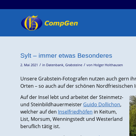
Sylt – immer etwas Besonderes
/
/
2. Mai 2021
in
Datenbank
,
Grabsteine
von
Holger Holthausen
Unsere Grabstein-Fotografen nutzen auch gern ih
Orten – so auch auf der schönen Nordfriesischen In
Auf der Insel lebt und arbeitet der Steinmetz-
und Steinbildhauermeister
Guido Dollichon
,
welcher auf den
Inselfriedhöfen
in Keitum,
List, Morsum, Wenningstedt und Westerland
beruflich tätig ist.