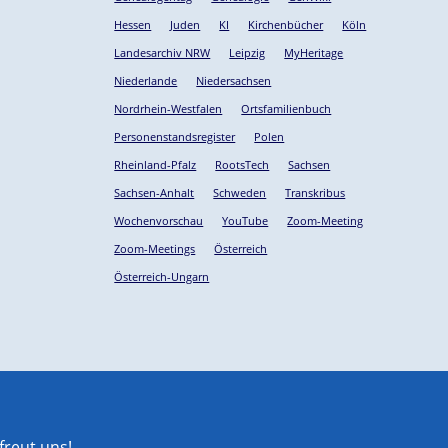
Hessen
Juden
KI
Kirchenbücher
Köln
Landesarchiv NRW
Leipzig
MyHeritage
Niederlande
Niedersachsen
Nordrhein-Westfalen
Ortsfamilienbuch
Personenstandsregister
Polen
Rheinland-Pfalz
RootsTech
Sachsen
Sachsen-Anhalt
Schweden
Transkribus
Wochenvorschau
YouTube
Zoom-Meeting
Zoom-Meetings
Österreich
Österreich-Ungarn
reut uns!