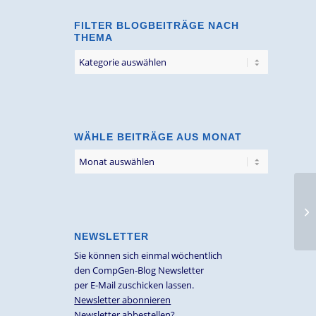
FILTER BLOGBEITRÄGE NACH
THEMA
Filter
Blogbeiträge
nach
Thema
WÄHLE BEITRÄGE AUS MONAT
13
NEWSLETTER
Sie können sich einmal wöchentlich
den CompGen-Blog Newsletter
per E-Mail zuschicken lassen.
Newsletter abonnieren
Newsletter abbestellen?