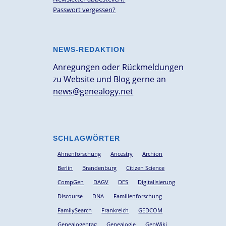
Passwort vergessen?
NEWS-REDAKTION
Anregungen oder Rückmeldungen
zu Website und Blog gerne an
news@genealogy.net
SCHLAGWÖRTER
Ahnenforschung
Ancestry
Archion
Berlin
Brandenburg
Citizen Science
CompGen
DAGV
DES
Digitalisierung
Discourse
DNA
Familienforschung
FamilySearch
Frankreich
GEDCOM
Genealogentag
Genealogie
GenWiki