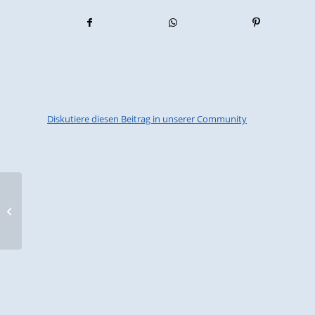
Diskutiere diesen Beitrag in unserer Community
NRW-Landesarchiv Rheinland: Neue
Sterbeurkunden online