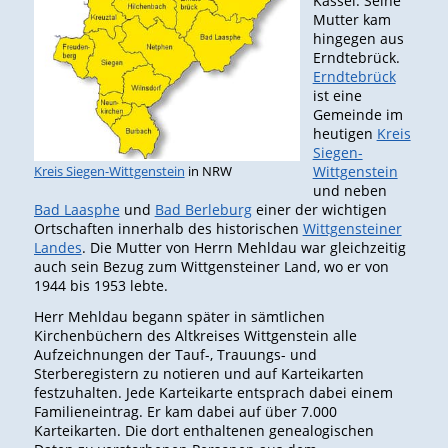
Kassel. Seine
Mutter kam
hingegen aus
Erndtebrück.
Erndtebrück
ist eine
Gemeinde im
heutigen
Kreis
Siegen-
Kreis Siegen-Wittgenstein
in NRW
Wittgenstein
und neben
Bad Laasphe
und
Bad Berleburg
einer der wichtigen
Ortschaften innerhalb des historischen
Wittgensteiner
Landes
. Die Mutter von Herrn Mehldau war gleichzeitig
auch sein Bezug zum Wittgensteiner Land, wo er von
1944 bis 1953 lebte.
Herr Mehldau begann später in sämtlichen
Kirchenbüchern des Altkreises Wittgenstein alle
Aufzeichnungen der Tauf-, Trauungs- und
Sterberegistern zu notieren und auf Karteikarten
festzuhalten. Jede Karteikarte entsprach dabei einem
Familieneintrag. Er kam dabei auf über 7.000
Karteikarten. Die dort enthaltenen genealogischen