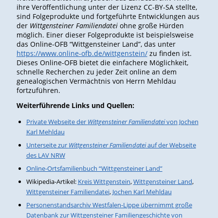
ihre Veröffentlichung unter der Lizenz CC-BY-SA stellte,
sind Folgeprodukte und fortgeführte Entwicklungen aus
der
Wittgensteiner Familiendatei
ohne große Hürden
möglich. Einer dieser Folgeprodukte ist beispielsweise
das Online-OFB “Wittgensteiner Land”, das unter
https://www.online-ofb.de/wittgenstein/
zu finden ist.
Dieses Online-OFB bietet die einfachere Möglichkeit,
schnelle Recherchen zu jeder Zeit online an dem
genealogischen Vermächtnis von Herrn Mehldau
fortzuführen.
Weiterführende Links und Quellen:
Private Webseite der
Wittgensteiner Familiendatei
von Jochen
Karl Mehldau
Unterseite zur
Wittgensteiner Familiendatei
auf der Webseite
des LAV NRW
Online-Ortsfamilienbuch “Wittgensteiner Land”
Wikipedia-Artikel:
Kreis Wittgenstein
,
Wittgensteiner Land
,
Wittgensteiner Familiendatei
,
Jochen Karl Mehldau
Personenstandsarchiv Westfalen-Lippe übernimmt große
Datenbank zur Wittgensteiner Familiengeschichte von