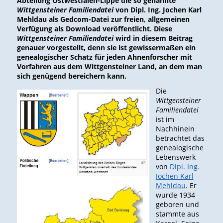
Abteilung Ostwestfalen-Lippe die so genannte
Wittgensteiner Familiendatei
von Dipl. Ing. Jochen Karl
Mehldau als Gedcom-Datei zur freien, allgemeinen
Verfügung als Download veröffentlicht. Diese
Wittgensteiner Familiendatei
wird in diesem Beitrag
genauer vorgestellt, denn sie ist gewissermaßen ein
genealogischer Schatz für jeden Ahnenforscher mit
Vorfahren aus dem Wittgensteiner Land, an dem man
sich genügend bereichern kann.
Die
Wittgensteiner
Familiendatei
ist im
Nachhinein
betrachtet das
genealogische
Lebenswerk
von
Dipl. Ing.
Jochen Karl
Mehldau
. Er
wurde 1934
geboren und
stammte aus