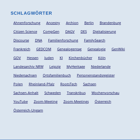
SCHLAGWÖRTER
Ahnenforschung
Ancestry
Archion
Berlin
Brandenburg
Citizen Science
CompGen
DAGV
DES
Digitalisierung
Discourse
DNA
Familienforschung
FamilySearch
Frankreich
GEDCOM
Genealogentag
Genealogie
GenWiki
GOV
Hessen
Juden
KI
Kirchenbücher
Köln
Landesarchiv NRW
Leipzig
MyHeritage
Niederlande
Niedersachsen
Ortsfamilienbuch
Personenstandsregister
Polen
Rheinland-Pfalz
RootsTech
Sachsen
Sachsen-Anhalt
Schweden
Transkribus
Wochenvorschau
YouTube
Zoom-Meeting
Zoom-Meetings
Österreich
Österreich-Ungarn