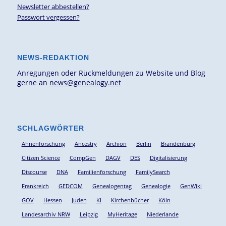
Newsletter abbestellen?
Passwort vergessen?
NEWS-REDAKTION
Anregungen oder Rückmeldungen zu Website und Blog
gerne an
news@genealogy.net
SCHLAGWÖRTER
Ahnenforschung
Ancestry
Archion
Berlin
Brandenburg
Citizen Science
CompGen
DAGV
DES
Digitalisierung
Discourse
DNA
Familienforschung
FamilySearch
Frankreich
GEDCOM
Genealogentag
Genealogie
GenWiki
GOV
Hessen
Juden
KI
Kirchenbücher
Köln
Landesarchiv NRW
Leipzig
MyHeritage
Niederlande