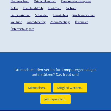
Niedersachsen
Ortsfamilienbuch
Personenstandsregister
Polen
Rheinland-Pfalz
RootsTech
Sachsen
Sachsen-Anhalt
Schweden
Transkribus
Wochenvorschau
YouTube
Zoom-Meeting
Zoom-Meetings
Österreich
Österreich-Ungarn
Du möchtest den Verein für Computergenealogie
unterstützen? Das freut uns!
Mitmachen...
Mitglied werden...
Jetzt spenden...