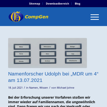
Sitemap
Downloadbereich
Blog
Namenforscher Udolph bei „MDR um 4“
am 13.07.2021
/
/
18. Juli 2021
in
Namen
,
Wissen
von
Michael Johne
Bei der Erforschung unserer Vorfahren stoßen wir
immer wieder auf Familiennamen, die ungewöhnlich
sind. Dann fragen wir uns nach der Herkunft oder