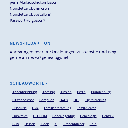
per E-Mail zuschicken lassen.
Newsletter abonnieren
Newsletter abbestellen?
Passwort vergessen?
NEWS-REDAKTION
Anregungen oder Rückmeldungen zu Website und Blog
gerne an
news@genealogy.net
SCHLAGWÖRTER
Ahnenforschung
Ancestry
Archion
Berlin
Brandenburg
Citizen Science
CompGen
DAGV
DES
Digitalisierung
Discourse
DNA
Familienforschung
FamilySearch
Frankreich
GEDCOM
Genealogentag
Genealogie
GenWiki
GOV
Hessen
Juden
KI
Kirchenbücher
Köln