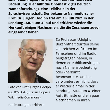
Bedeutung. Hier hilft die Onomastik (zu Deutsch:
Namenforschung), eine Teildisziplin der
Sprachwissenschaft. Der bekannte Namenforscher
Prof. Dr. Jürgen Udolph trat am 13. Juli 2021 in der
Sendung „MDR um 4“ auf und erklärte wieder die
Herkunft einiger Nachnamen, die die Zuschauer zuvor
eingesandt haben.
Zu Professor Udolphs
Bekanntheit dürften seine
zahlreichen Auftritten im
Fernsehen und im Radio
beigetragen haben, in
denen er Publikumsfragen
nach Namensbedeutung
oder -herkunft
beantwortete. Und so
verwundert es nicht, dass
er wieder einmal in der
Foto von Prof. Jürgen Udolph
Sendung “MDR um 4” einen
(CC BY-SA 4.0; Stefan Flöper /
Auftritt hatte und ein paar
Wikimedia Commons)
Nachnamen in ihren
Bedeutungen erklärte.