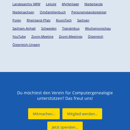
Landesarchiv NRW
Leipzig
MyHeritage
Niederlande
Niedersachsen
Ortsfamilienbuch
Personenstandsregister
Polen
Rheinland-Pfalz
RootsTech
Sachsen
Sachsen-Anhalt
Schweden
Transkribus
Wochenvorschau
YouTube
Zoom-Meeting
Zoom-Meetings
Österreich
Österreich-Ungarn
Du möchtest den Verein für Computergenealogie
unterstützen? Das freut uns!
Mitmachen...
Mitglied werden...
Jetzt spenden...