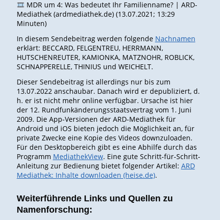
MDR um 4: Was bedeutet Ihr Familienname? | ARD-
Mediathek (ardmediathek.de) (13.07.2021; 13:29
Minuten)
In diesem Sendebeitrag werden folgende
Nachnamen
erklärt: BECCARD, FELGENTREU, HERRMANN,
HUTSCHENREUTER, KAMIONKA, MATZNOHR, ROBLICK,
SCHNAPPERELLE, THINIUS und WEICHELT.
Dieser Sendebeitrag ist allerdings nur bis zum
13.07.2022 anschaubar. Danach wird er depubliziert, d.
h. er ist nicht mehr online verfügbar. Ursache ist hier
der 12. Rundfunkänderungsstaatsvertrag vom 1. Juni
2009. Die App-Versionen der ARD-Mediathek für
Android und iOS bieten jedoch die Möglichkeit an, für
private Zwecke eine Kopie des Videos downzuloaden.
Für den Desktopbereich gibt es eine Abhilfe durch das
Programm
MediathekView
. Eine gute Schritt-für-Schritt-
Anleitung zur Bedienung bietet folgender Artikel:
ARD
Mediathek: Inhalte downloaden (heise.de)
.
Weiterführende Links und Quellen zu
Namenforschung: