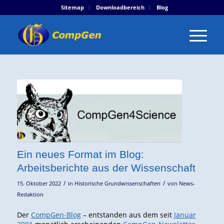
Sitemap
Downloadbereich
Blog
Ein neues Format im Blog:
Arbeitsberichte aus der Wissenschaft
/
/
15. Oktober 2022
in
Historische Grundwissenschaften
von
News-
Redaktion
Der
CompGen-Blog
– entstanden aus dem seit
Januar