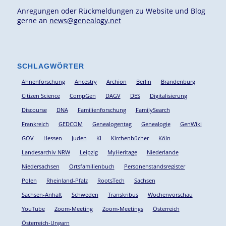
Anregungen oder Rückmeldungen zu Website und Blog
gerne an
news@genealogy.net
SCHLAGWÖRTER
Ahnenforschung
Ancestry
Archion
Berlin
Brandenburg
Citizen Science
CompGen
DAGV
DES
Digitalisierung
Discourse
DNA
Familienforschung
FamilySearch
Frankreich
GEDCOM
Genealogentag
Genealogie
GenWiki
GOV
Hessen
Juden
KI
Kirchenbücher
Köln
Landesarchiv NRW
Leipzig
MyHeritage
Niederlande
Niedersachsen
Ortsfamilienbuch
Personenstandsregister
Polen
Rheinland-Pfalz
RootsTech
Sachsen
Sachsen-Anhalt
Schweden
Transkribus
Wochenvorschau
YouTube
Zoom-Meeting
Zoom-Meetings
Österreich
Österreich-Ungarn