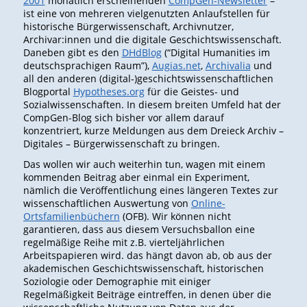
2001
monatlich erscheinenden
CompGen-Newsletter
–
ist eine von mehreren vielgenutzten Anlaufstellen für
historische Bürgerwissenschaft, Archivnutzer,
Archivar:innen und die digitale Geschichtswissenschaft.
Daneben gibt es den
DHdBlog
(“Digital Humanities im
deutschsprachigen Raum”),
Augias.net
,
Archivalia
und
all den anderen (digital‑)geschichtswissenschaftlichen
Blogportal
Hypotheses.org
für die Geistes- und
Sozialwissenschaften. In diesem breiten Umfeld hat der
CompGen-Blog sich bisher vor allem darauf
konzentriert, kurze Meldungen aus dem Dreieck Archiv –
Digitales – Bürgerwissenschaft zu bringen.
Das wollen wir auch weiterhin tun, wagen mit einem
kommenden Beitrag aber einmal ein Experiment,
nämlich die Veröffentlichung eines längeren Textes zur
wissenschaftlichen Auswertung von
Online-
Ortsfamilienbüchern
(OFB). Wir können nicht
garantieren, dass aus diesem Versuchsballon eine
regelmäßige Reihe mit z.B. vierteljährlichen
Arbeitspapieren wird. das hängt davon ab, ob aus der
akademischen Geschichtswissenschaft, historischen
Soziologie oder Demographie mit einiger
Regelmäßigkeit Beiträge eintreffen, in denen über die