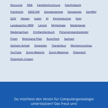
Discourse
DNA
Familienforschung
FamilySearch
Frankreich
GEDCOM
Genealogentag
Genealogie
GenWiki
GOV
Hessen
Juden
KI
Kirchenbücher
Köln
Landesarchiv NRW
Leipzig
MyHeritage
Niederlande
Niedersachsen
Ortsfamilienbuch
Personenstandsregister
Polen
Rheinland-Pfalz
RootsTech
Sachsen
Sachsen-Anhalt
Schweden
Transkribus
Wochenvorschau
YouTube
Zoom-Meeting
Zoom-Meetings
Österreich
Österreich-Ungarn
Du möchtest den Verein für Computergenealogie
unterstützen? Das freut uns!