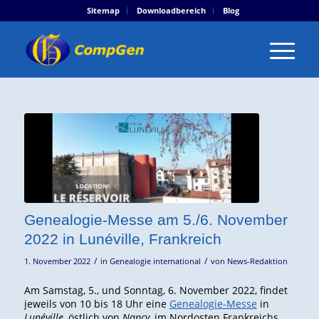
Sitemap
Downloadbereich
Blog
Genealogie-Messe am 5./6. November
2022 in Lunéville, Frankreich
/
/
1. November 2022
in
Genealogie international
von
News-Redaktion
Am Samstag, 5., und Sonntag, 6. November 2022, findet
jeweils von 10 bis 18 Uhr eine
Genealogie-Messe
in
Lunéville
, östlich von
Nancy
, im Nordosten Frankreichs