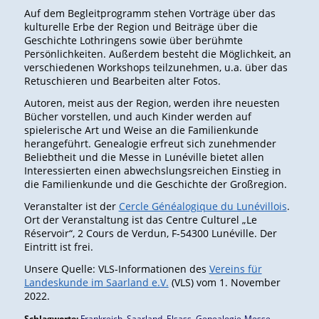
Auf dem Begleitprogramm stehen Vorträge über das
kulturelle Erbe der Region und Beiträge über die
Geschichte Lothringens sowie über berühmte
Persönlichkeiten. Außerdem besteht die Möglichkeit, an
verschiedenen Workshops teilzunehmen, u.a. über das
Retuschieren und Bearbeiten alter Fotos.
Autoren, meist aus der Region, werden ihre neuesten
Bücher vorstellen, und auch Kinder werden auf
spielerische Art und Weise an die Familienkunde
herangeführt. Genealogie erfreut sich zunehmender
Beliebtheit und die Messe in Lunéville bietet allen
Interessierten einen abwechslungsreichen Einstieg in
die Familienkunde und die Geschichte der Großregion.
Veranstalter ist der
Cercle Généalogique du Lunévillois
.
Ort der Veranstaltung ist das Centre Culturel „Le
Réservoir“, 2 Cours de Verdun, F-54300 Lunéville. Der
Eintritt ist frei.
Unsere Quelle: VLS-Informationen des
Vereins für
Landeskunde im Saarland e.V.
(VLS) vom 1. November
2022.
Schlagworte:
Frankreich
,
Saarland
,
Elsass
,
Genealogie-Messe
,