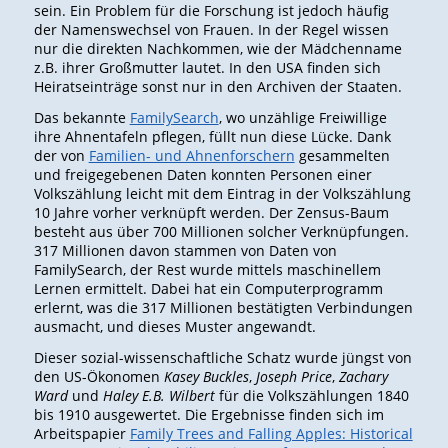
sein. Ein Problem für die Forschung ist jedoch häufig
der Namenswechsel von Frauen. In der Regel wissen
nur die direkten Nachkommen, wie der Mädchenname
z.B. ihrer Großmutter lautet. In den USA finden sich
Heiratseinträge sonst nur in den Archiven der Staaten.
Das bekannte
FamilySearch
, wo unzählige Freiwillige
ihre Ahnentafeln pflegen, füllt nun diese Lücke. Dank
der von
Familien- und Ahnenforschern
gesammelten
und freigegebenen Daten konnten Personen einer
Volkszählung leicht mit dem Eintrag in der Volkszählung
10 Jahre vorher verknüpft werden. Der Zensus-Baum
besteht aus über 700 Millionen solcher Verknüpfungen.
317 Millionen davon stammen von Daten von
FamilySearch, der Rest wurde mittels maschinellem
Lernen ermittelt. Dabei hat ein Computerprogramm
erlernt, was die 317 Millionen bestätigten Verbindungen
ausmacht, und dieses Muster angewandt.
Dieser sozial-wissenschaftliche Schatz wurde jüngst von
den US-Ökonomen
Kasey Buckles
,
Joseph Price
,
Zachary
Ward
und
Haley E.B. Wilbert
für die Volkszählungen 1840
bis 1910 ausgewertet. Die Ergebnisse finden sich im
Arbeitspapier
Family Trees and Falling Apples: Historical