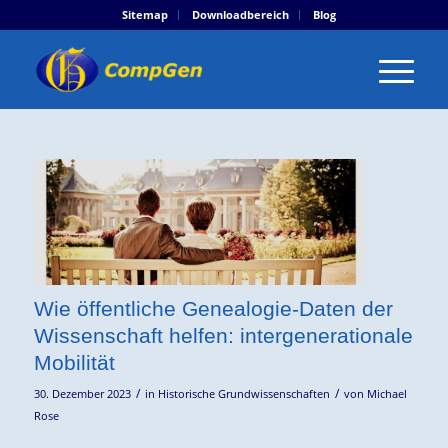
Sitemap
Downloadbereich
Blog
Wie öffentliche Genealogie-Daten der
Wissenschaft helfen: intergenerationale
Mobilität
/
/
30. Dezember 2023
in
Historische Grundwissenschaften
von
Michael
Rose