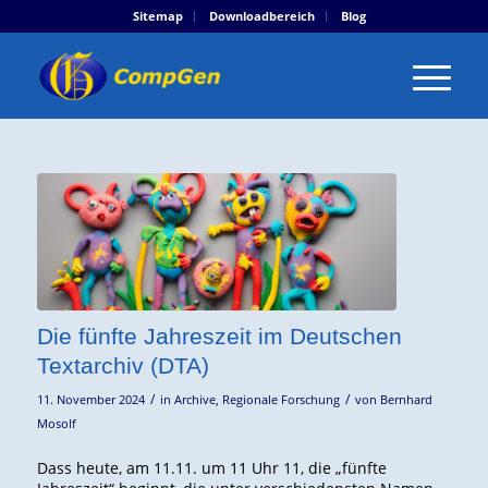
Sitemap
Downloadbereich
Blog
Die fünfte Jahreszeit im Deutschen
Textarchiv (DTA)
/
/
11. November 2024
in
Archive
,
Regionale Forschung
von
Bernhard
Mosolf
Dass heute, am 11.11. um 11 Uhr 11, die „fünfte