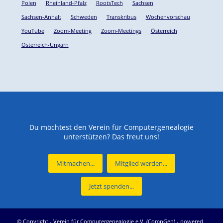
Polen
Rheinland-Pfalz
RootsTech
Sachsen
Sachsen-Anhalt
Schweden
Transkribus
Wochenvorschau
YouTube
Zoom-Meeting
Zoom-Meetings
Österreich
Österreich-Ungarn
Du möchtest den Verein für Computergenealogie
unterstützen? Das freut uns!
Mitmachen...
Mitglied werden...
Jetzt spenden...
© Copyright -
Verein für Computergenealogie e.V. (CompGen)
-
powered