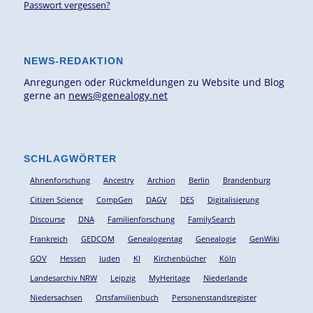
Passwort vergessen?
NEWS-REDAKTION
Anregungen oder Rückmeldungen zu Website und Blog
gerne an
news@genealogy.net
SCHLAGWÖRTER
Ahnenforschung
Ancestry
Archion
Berlin
Brandenburg
Citizen Science
CompGen
DAGV
DES
Digitalisierung
Discourse
DNA
Familienforschung
FamilySearch
Frankreich
GEDCOM
Genealogentag
Genealogie
GenWiki
GOV
Hessen
Juden
KI
Kirchenbücher
Köln
Landesarchiv NRW
Leipzig
MyHeritage
Niederlande
Niedersachsen
Ortsfamilienbuch
Personenstandsregister