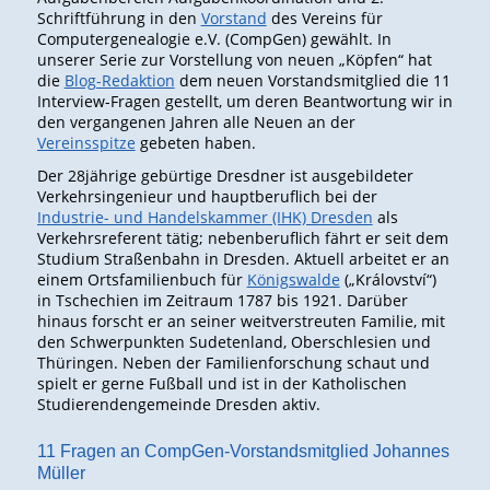
Schriftführung in den
Vorstand
des Vereins für
Computergenealogie e.V. (CompGen) gewählt. In
unserer Serie zur Vorstellung von neuen „Köpfen“ hat
die
Blog-Redaktion
dem neuen Vorstandsmitglied die 11
Interview-Fragen gestellt, um deren Beantwortung wir in
den vergangenen Jahren alle Neuen an der
Vereinsspitze
gebeten haben.
Der 28jährige gebürtige Dresdner ist ausgebildeter
Verkehrsingenieur und hauptberuflich bei der
Industrie- und Handelskammer (IHK) Dresden
als
Verkehrsreferent tätig; nebenberuflich fährt er seit dem
Studium Straßenbahn in Dresden. Aktuell arbeitet er an
einem Ortsfamilienbuch für
Königswalde
(„Království“)
in Tschechien im Zeitraum 1787 bis 1921. Darüber
hinaus forscht er an seiner weitverstreuten Familie, mit
den Schwerpunkten Sudetenland, Oberschlesien und
Thüringen. Neben der Familienforschung schaut und
spielt er gerne Fußball und ist in der Katholischen
Studierendengemeinde Dresden aktiv.
11 Fragen an CompGen-Vorstandsmitglied Johannes
Müller