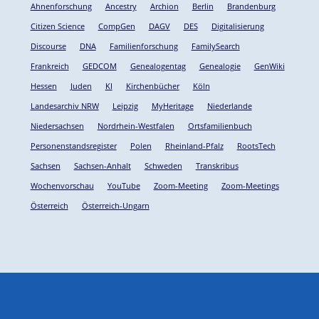
Ahnenforschung
Ancestry
Archion
Berlin
Brandenburg
Citizen Science
CompGen
DAGV
DES
Digitalisierung
Discourse
DNA
Familienforschung
FamilySearch
Frankreich
GEDCOM
Genealogentag
Genealogie
GenWiki
Hessen
Juden
KI
Kirchenbücher
Köln
Landesarchiv NRW
Leipzig
MyHeritage
Niederlande
Niedersachsen
Nordrhein-Westfalen
Ortsfamilienbuch
Personenstandsregister
Polen
Rheinland-Pfalz
RootsTech
Sachsen
Sachsen-Anhalt
Schweden
Transkribus
Wochenvorschau
YouTube
Zoom-Meeting
Zoom-Meetings
Österreich
Österreich-Ungarn