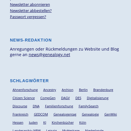
Newsletter abonnieren
Newsletter abbestellen?
Passwort vergessen?
NEWS-REDAKTION
Anregungen oder Rückmeldungen zu Website und Blog
gerne an
news@genealogy.net
SCHLAGWÖRTER
Ahnenforschung
Ancestry
Archion
Berlin
Brandenburg
Citizen Science
CompGen
DAGV
DES
Digitalisierung
Discourse
DNA
Familienforschung
FamilySearch
Frankreich
GEDCOM
Genealogentag
Genealogie
GenWiki
Hessen
Juden
KI
Kirchenbücher
Köln
Landesarchiv NRW
Leipzig
MyHeritage
Niederlande