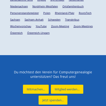
Niedersachsen
Nordrhein-Westfalen
Ortsfamilienbuch
Personenstandsregister
Polen
Rheinland-Pfalz
RootsTech
Sachsen
Sachsen-Anhalt
Schweden
Transkribus
Wochenvorschau
YouTube
Zoom-Meeting
Zoom-Meetings
Österreich
Österreich-Ungarn
Du möchtest den Verein für Computergenealogie
unterstützen? Das freut uns!
Mitmachen...
Mitglied werden...
Jetzt spenden...