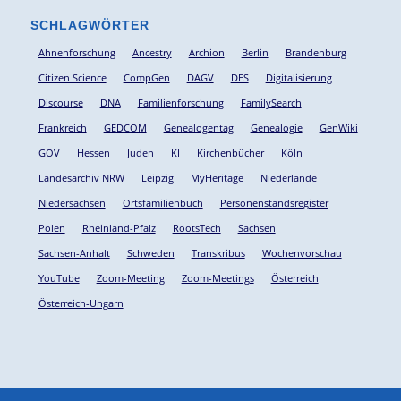
SCHLAGWÖRTER
Ahnenforschung
Ancestry
Archion
Berlin
Brandenburg
Citizen Science
CompGen
DAGV
DES
Digitalisierung
Discourse
DNA
Familienforschung
FamilySearch
Frankreich
GEDCOM
Genealogentag
Genealogie
GenWiki
GOV
Hessen
Juden
KI
Kirchenbücher
Köln
Landesarchiv NRW
Leipzig
MyHeritage
Niederlande
Niedersachsen
Ortsfamilienbuch
Personenstandsregister
Polen
Rheinland-Pfalz
RootsTech
Sachsen
Sachsen-Anhalt
Schweden
Transkribus
Wochenvorschau
YouTube
Zoom-Meeting
Zoom-Meetings
Österreich
Österreich-Ungarn