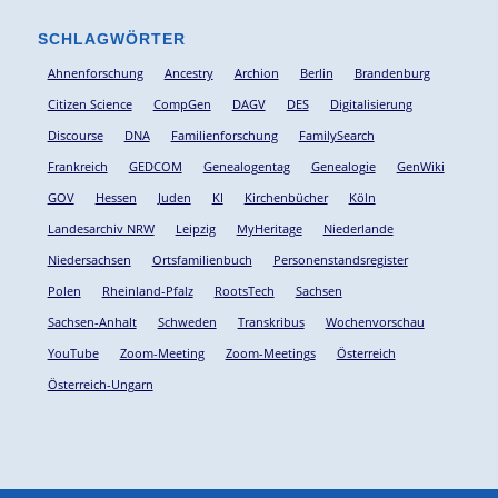
SCHLAGWÖRTER
Ahnenforschung
Ancestry
Archion
Berlin
Brandenburg
Citizen Science
CompGen
DAGV
DES
Digitalisierung
Discourse
DNA
Familienforschung
FamilySearch
Frankreich
GEDCOM
Genealogentag
Genealogie
GenWiki
GOV
Hessen
Juden
KI
Kirchenbücher
Köln
Landesarchiv NRW
Leipzig
MyHeritage
Niederlande
Niedersachsen
Ortsfamilienbuch
Personenstandsregister
Polen
Rheinland-Pfalz
RootsTech
Sachsen
Sachsen-Anhalt
Schweden
Transkribus
Wochenvorschau
YouTube
Zoom-Meeting
Zoom-Meetings
Österreich
Österreich-Ungarn