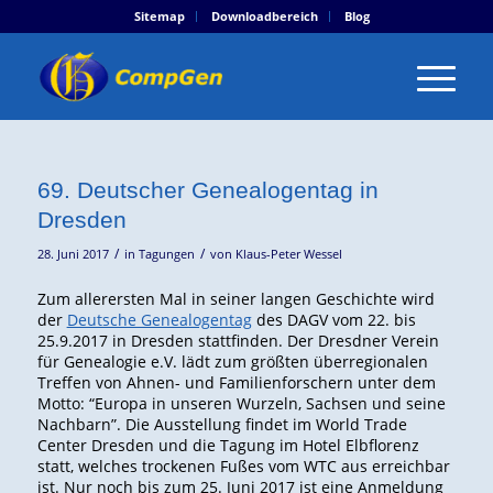
Sitemap
Downloadbereich
Blog
69. Deutscher Genealogentag in
Dresden
/
/
28. Juni 2017
in
Tagungen
von
Klaus-Peter Wessel
Zum allerersten Mal in seiner langen Geschichte wird
der
Deutsche Genealogentag
des DAGV vom 22. bis
25.9.2017 in Dresden stattfinden. Der Dresdner Verein
für Genealogie e.V. lädt zum größten überregionalen
Treffen von Ahnen- und Familienforschern unter dem
Motto: “Europa in unseren Wurzeln, Sachsen und seine
Nachbarn”. Die Ausstellung findet im World Trade
Center Dresden und die Tagung im Hotel Elbflorenz
statt, welches trockenen Fußes vom WTC aus erreichbar
ist. Nur noch bis zum 25. Juni 2017 ist eine Anmeldung