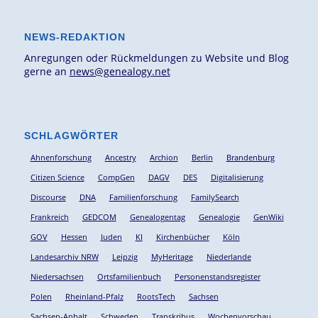
NEWS-REDAKTION
Anregungen oder Rückmeldungen zu Website und Blog
gerne an
news@genealogy.net
SCHLAGWÖRTER
Ahnenforschung
Ancestry
Archion
Berlin
Brandenburg
Citizen Science
CompGen
DAGV
DES
Digitalisierung
Discourse
DNA
Familienforschung
FamilySearch
Frankreich
GEDCOM
Genealogentag
Genealogie
GenWiki
GOV
Hessen
Juden
KI
Kirchenbücher
Köln
Landesarchiv NRW
Leipzig
MyHeritage
Niederlande
Niedersachsen
Ortsfamilienbuch
Personenstandsregister
Polen
Rheinland-Pfalz
RootsTech
Sachsen
Sachsen-Anhalt
Schweden
Transkribus
Wochenvorschau