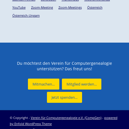
YouTube
Zoom-Meeting
Zoom-Meetings
Österreich
Österreich-Ungarn
Du möchtest den Verein für Computergenealogie
unterstützen? Das freut uns!
Mitmachen...
Mitglied werden...
Jetzt spenden...
© Copyright -
Verein für Computergenealogie e.V. (CompGen)
-
powered
by Enfold WordPress Theme