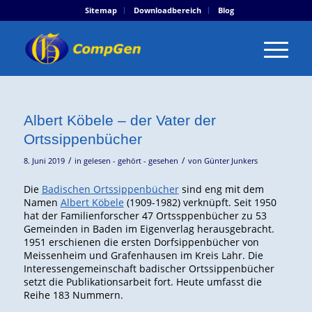
Sitemap
Downloadbereich
Blog
Albert Köbele – der Vater der
Ortssippenbücher
/
/
8. Juni 2019
in
gelesen - gehört - gesehen
von
Günter Junkers
Die
Badischen Ortssippenbücher
sind eng mit dem
Namen
Albert Köbele
(1909-1982) verknüpft. Seit 1950
hat der Familienforscher 47 Ortssppenbücher zu 53
Gemeinden in Baden im Eigenverlag herausgebracht.
1951 erschienen die ersten Dorfsippenbücher von
Meissenheim und Grafenhausen im Kreis Lahr. Die
Interessengemeinschaft badischer Ortssippenbücher
setzt die Publikationsarbeit fort. Heute umfasst die
Reihe 183 Nummern.