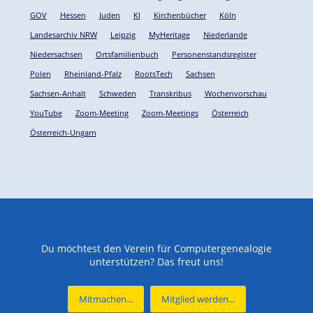
GOV
Hessen
Juden
KI
Kirchenbücher
Köln
Landesarchiv NRW
Leipzig
MyHeritage
Niederlande
Niedersachsen
Ortsfamilienbuch
Personenstandsregister
Polen
Rheinland-Pfalz
RootsTech
Sachsen
Sachsen-Anhalt
Schweden
Transkribus
Wochenvorschau
YouTube
Zoom-Meeting
Zoom-Meetings
Österreich
Österreich-Ungarn
Du möchtest den Verein für Computergenealogie
unterstützen? Das freut uns!
Mitmachen...
Mitglied werden...