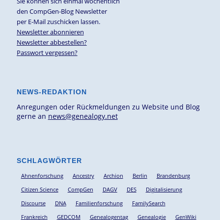
Sie können sich einmal wöchentlich
den CompGen-Blog Newsletter
per E-Mail zuschicken lassen.
Newsletter abonnieren
Newsletter abbestellen?
Passwort vergessen?
NEWS-REDAKTION
Anregungen oder Rückmeldungen zu Website und Blog
gerne an
news@genealogy.net
SCHLAGWÖRTER
Ahnenforschung
Ancestry
Archion
Berlin
Brandenburg
Citizen Science
CompGen
DAGV
DES
Digitalisierung
Discourse
DNA
Familienforschung
FamilySearch
Frankreich
GEDCOM
Genealogentag
Genealogie
GenWiki