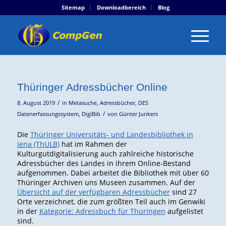
Sitemap
Downloadbereich
Blog
Thüringer Adressbücher Online
/
8. August 2019
in
Metasuche
,
Adressbücher
,
DES
/
Datenerfassungssystem
,
DigiBib
von
Günter Junkers
Die
Thüringer Universitäts- und Landesbibliothek in
Jena (ThULB)
hat im Rahmen der
Kulturgutdigitalisierung auch zahlreiche historische
Adressbücher des Landes in ihrem Online-Bestand
aufgenommen. Dabei arbeitet die Bibliothek mit über 60
Thüringer Archiven uns Museen zusammen. Auf der
Übersicht auf der verfügbaren Adressbücher
sind 27
Orte verzeichnet, die zum größten Teil auch im Genwiki
in der
Kategorie: Adressbuch für Thüringen
aufgelistet
sind.