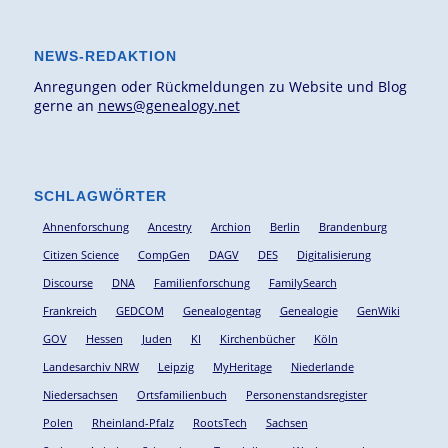
NEWS-REDAKTION
Anregungen oder Rückmeldungen zu Website und Blog
gerne an
news@genealogy.net
SCHLAGWÖRTER
Ahnenforschung
Ancestry
Archion
Berlin
Brandenburg
Citizen Science
CompGen
DAGV
DES
Digitalisierung
Discourse
DNA
Familienforschung
FamilySearch
Frankreich
GEDCOM
Genealogentag
Genealogie
GenWiki
GOV
Hessen
Juden
KI
Kirchenbücher
Köln
Landesarchiv NRW
Leipzig
MyHeritage
Niederlande
Niedersachsen
Ortsfamilienbuch
Personenstandsregister
Polen
Rheinland-Pfalz
RootsTech
Sachsen