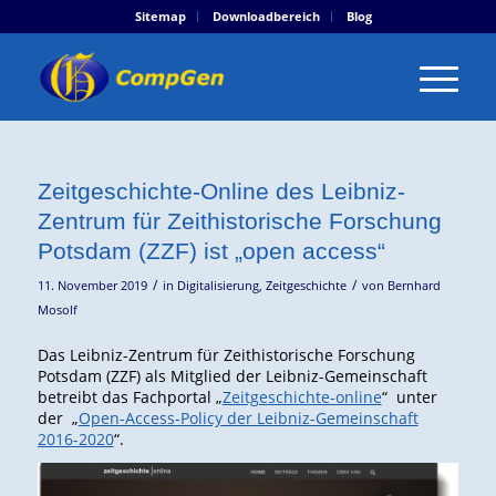
Sitemap
Downloadbereich
Blog
Zeitgeschichte-Online des Leibniz-
Zentrum für Zeithistorische Forschung
Potsdam (ZZF) ist „open access“
/
/
11. November 2019
in
Digitalisierung
,
Zeitgeschichte
von
Bernhard
Mosolf
Das Leibniz-Zentrum für Zeithistorische Forschung
Potsdam (ZZF) als Mitglied der Leibniz-Gemeinschaft
betreibt das Fachportal „
Zeitgeschichte-online
“ unter
der „
Open-Access-Policy der Leibniz-Gemeinschaft
2016-2020
“.