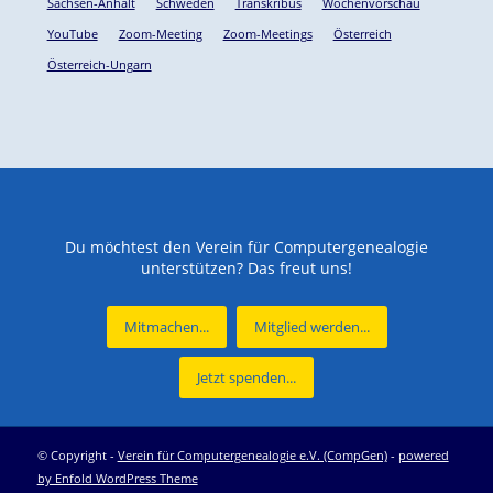
Sachsen-Anhalt
Schweden
Transkribus
Wochenvorschau
YouTube
Zoom-Meeting
Zoom-Meetings
Österreich
Österreich-Ungarn
Du möchtest den Verein für Computergenealogie
unterstützen? Das freut uns!
Mitmachen...
Mitglied werden...
Jetzt spenden...
© Copyright -
Verein für Computergenealogie e.V. (CompGen)
-
powered
by Enfold WordPress Theme