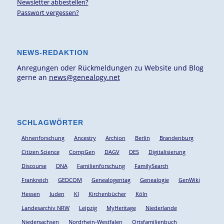
Newsletter abbestellen?
Passwort vergessen?
NEWS-REDAKTION
Anregungen oder Rückmeldungen zu Website und Blog
gerne an
news@genealogy.net
SCHLAGWÖRTER
Ahnenforschung
Ancestry
Archion
Berlin
Brandenburg
Citizen Science
CompGen
DAGV
DES
Digitalisierung
Discourse
DNA
Familienforschung
FamilySearch
Frankreich
GEDCOM
Genealogentag
Genealogie
GenWiki
Hessen
Juden
KI
Kirchenbücher
Köln
Landesarchiv NRW
Leipzig
MyHeritage
Niederlande
Niedersachsen
Nordrhein-Westfalen
Ortsfamilienbuch