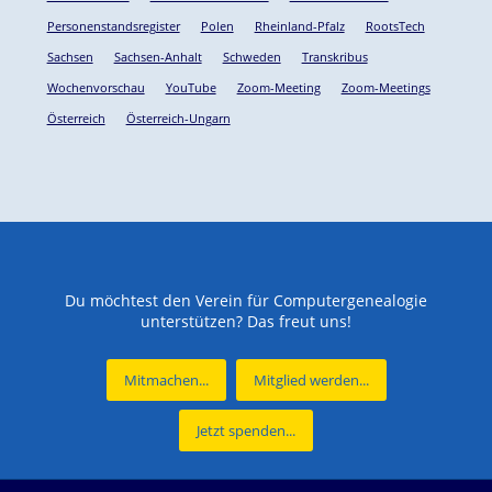
Personenstandsregister
Polen
Rheinland-Pfalz
RootsTech
Sachsen
Sachsen-Anhalt
Schweden
Transkribus
Wochenvorschau
YouTube
Zoom-Meeting
Zoom-Meetings
Österreich
Österreich-Ungarn
Du möchtest den Verein für Computergenealogie
unterstützen? Das freut uns!
Mitmachen...
Mitglied werden...
Jetzt spenden...