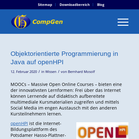
Sitemap
Downloadbereich
Blog
Objektorientierte Programmierung in
Java auf openHPI
/
/
12. Februar 2020
in
Wissen
von
Bernhard Mosolf
MOOCs – Massive Open Online Courses – bieten eine
der innovativsten Lernformen: Frei über das Internet
können Lernende auf didaktisch aufbereitete
multimediale Kursmaterialien zugreifen und mittels
Social Media im engen Austausch mit den anderen
Kursteilnehmern lernen.
openHPI
ist die Internet-
Bildungsplattform des
Potsdamer Hasso-Plattner-