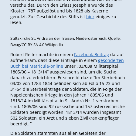
verschuldet. Durch den Erlass Joseph II wurde das
Kloster 1787 aufgelöst und bis 1828 als Kaserne
genutzt. Zur Geschichte des Stifts ist
hier
einiges zu
lesen.
Stiftskirche St. Andrä an der Traisen, Niederösterreich. Quelle:
Bwag/CC-BY-SA-4.0 Wikipedia
Robert Reiter machte in einem
Facebook-Beitrag
darauf
aufmerksam, dass diese Einträge in einem
gesonderten
Buch bei Matricula-online
unter „03/03a Militärspital
1805/06 – 1813/14“ ausgewiesen sind, um die Suche
danach zu erleichtern. Er schreibt dazu: “Im Sterbebuch
03/03 von 1784-1844 befinden sich ab Folio 15-23 und
31-54 die Sterbeeinträge der Soldaten, die in Folge der
Napoleonischen Kriege in den Jahren 1805/06 und
1813/14 im Militärspital in St. Andrä Nr. 1 verstorben
sind. 1805/06 sind 92 russische und 157 österreichische
Soldaten beerdigt worden. 1813/14 wurden insgesamt
502 Soldaten, ein Arzt und sieben Zivilkrankenpfleger
beerdigt. “
Die Soldaten stammten aus allen Gebieten der