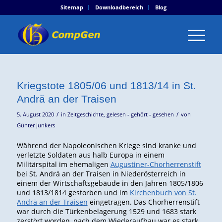
Sitemap
Downloadbereich
Blog
Kriegstote 1805/06 und 1813/14 in St.
Andrä an der Traisen
/
/
5. August 2020
in
Zeitgeschichte
,
gelesen - gehört - gesehen
von
Günter Junkers
Während der Napoleonischen Kriege sind kranke und
verletzte Soldaten aus halb Europa in einem
Militärspital im ehemaligen
Augustiner-Chorherrenstift
bei St. Andrä an der Traisen in Niederösterreich in
einem der Wirtschaftsgebäude in den Jahren 1805/1806
und 1813/1814 gestorben und im
Kirchenbuch von St.
Andrä an der Traisen
eingetragen. Das Chorherrenstift
war durch die Türkenbelagerung 1529 und 1683 stark
zerstört worden, nach dem Wiederaufbau war es stark