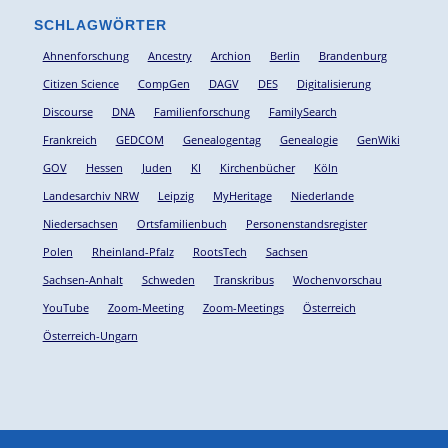
SCHLAGWÖRTER
Ahnenforschung
Ancestry
Archion
Berlin
Brandenburg
Citizen Science
CompGen
DAGV
DES
Digitalisierung
Discourse
DNA
Familienforschung
FamilySearch
Frankreich
GEDCOM
Genealogentag
Genealogie
GenWiki
GOV
Hessen
Juden
KI
Kirchenbücher
Köln
Landesarchiv NRW
Leipzig
MyHeritage
Niederlande
Niedersachsen
Ortsfamilienbuch
Personenstandsregister
Polen
Rheinland-Pfalz
RootsTech
Sachsen
Sachsen-Anhalt
Schweden
Transkribus
Wochenvorschau
YouTube
Zoom-Meeting
Zoom-Meetings
Österreich
Österreich-Ungarn