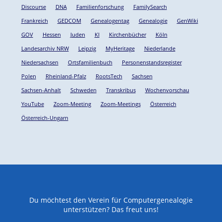
Discourse
DNA
Familienforschung
FamilySearch
Frankreich
GEDCOM
Genealogentag
Genealogie
GenWiki
GOV
Hessen
Juden
KI
Kirchenbücher
Köln
Landesarchiv NRW
Leipzig
MyHeritage
Niederlande
Niedersachsen
Ortsfamilienbuch
Personenstandsregister
Polen
Rheinland-Pfalz
RootsTech
Sachsen
Sachsen-Anhalt
Schweden
Transkribus
Wochenvorschau
YouTube
Zoom-Meeting
Zoom-Meetings
Österreich
Österreich-Ungarn
Du möchtest den Verein für Computergenealogie
unterstützen? Das freut uns!