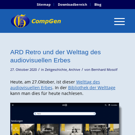
Sitemap
Downloadbereich
Blog
ARD Retro und der Welttag des
audiovisuellen Erbes
/
/
27. Oktober 2020
in
Zeitgeschichte
,
Archive
von
Bernhard Mosolf
Heute, am 27.Oktober, ist dieser
Welttag des
audiovisuellen Erbes
. In der
Bibliothek der Welttage
kann man dies für heute nachlesen.