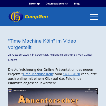
Sitemap
Downloadbereich
Blog
“Time Machine Köln” im Video
vorgestellt
/
/
26. Oktober 2020
in
Screencast
,
Regionale Forschung
von
Günter
Junkers
Die Aufzeichnung der Online-Präsentation des neuen
Projekts “
Time Machine Köln
” vom
14.10.2020
kann jetzt
auch online mit einem Klick auf das Feld in der
Bildmitte angeschaut werden: