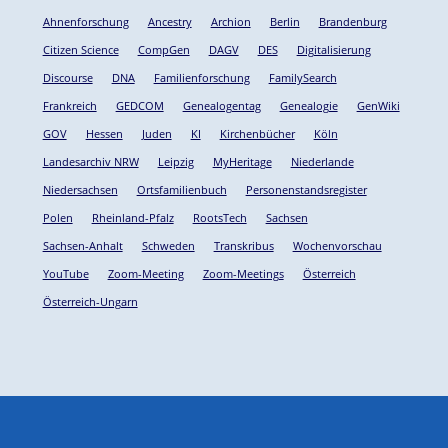
Ahnenforschung
Ancestry
Archion
Berlin
Brandenburg
Citizen Science
CompGen
DAGV
DES
Digitalisierung
Discourse
DNA
Familienforschung
FamilySearch
Frankreich
GEDCOM
Genealogentag
Genealogie
GenWiki
GOV
Hessen
Juden
KI
Kirchenbücher
Köln
Landesarchiv NRW
Leipzig
MyHeritage
Niederlande
Niedersachsen
Ortsfamilienbuch
Personenstandsregister
Polen
Rheinland-Pfalz
RootsTech
Sachsen
Sachsen-Anhalt
Schweden
Transkribus
Wochenvorschau
YouTube
Zoom-Meeting
Zoom-Meetings
Österreich
Österreich-Ungarn