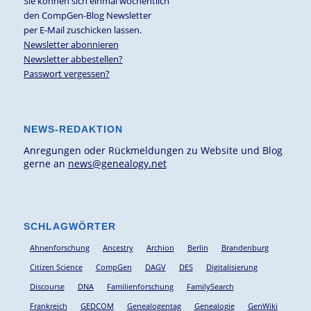
Sie können sich einmal wöchentlich
den CompGen-Blog Newsletter
per E-Mail zuschicken lassen.
Newsletter abonnieren
Newsletter abbestellen?
Passwort vergessen?
NEWS-REDAKTION
Anregungen oder Rückmeldungen zu Website und Blog
gerne an
news@genealogy.net
SCHLAGWÖRTER
Ahnenforschung
Ancestry
Archion
Berlin
Brandenburg
Citizen Science
CompGen
DAGV
DES
Digitalisierung
Discourse
DNA
Familienforschung
FamilySearch
Frankreich
GEDCOM
Genealogentag
Genealogie
GenWiki