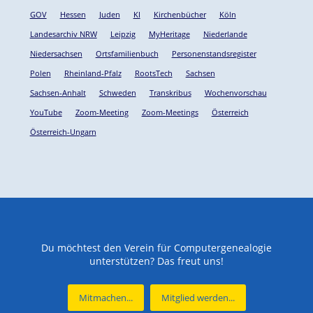
GOV
Hessen
Juden
KI
Kirchenbücher
Köln
Landesarchiv NRW
Leipzig
MyHeritage
Niederlande
Niedersachsen
Ortsfamilienbuch
Personenstandsregister
Polen
Rheinland-Pfalz
RootsTech
Sachsen
Sachsen-Anhalt
Schweden
Transkribus
Wochenvorschau
YouTube
Zoom-Meeting
Zoom-Meetings
Österreich
Österreich-Ungarn
Du möchtest den Verein für Computergenealogie
unterstützen? Das freut uns!
Mitmachen...
Mitglied werden...