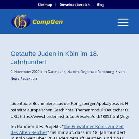
Sitemap
Downloadbereich
Blog
Getaufte Juden in Köln im 18.
Jahrhundert
/
/
9. November 2020
in
Datenbank
,
Namen
,
Regionale Forschung
von
News-Redaktion
Judentaufe, Buchmalerei aus der Königsberger Apokalypse, in: Herder-
ostmitteleuropäischen Geschichte. Themenmodul “Deutscher Orden un
URL: https://www.herder-institut.de/resolve/qid/1885.html (Zugriff am
Im Rahmen des Projekts “
Die Einwohner Kölns zur Zeit
des Alten Reiches
” fiel mir auf, dass im 18. Jahrhundert
in Köln weit über 200 Juden getauft wurden, und zwar