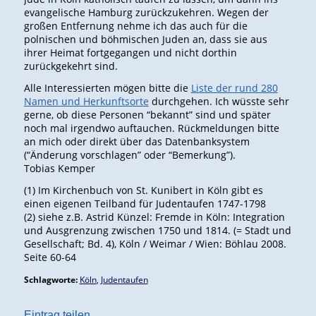
evangelische Hamburg zurückzukehren. Wegen der
großen Entfernung nehme ich das auch für die
polnischen und böhmischen Juden an, dass sie aus
ihrer Heimat fortgegangen und nicht dorthin
zurückgekehrt sind.
Alle Interessierten mögen bitte die
Liste der rund 280
Namen und Herkunftsorte
durchgehen. Ich wüsste sehr
gerne, ob diese Personen “bekannt” sind und später
noch mal irgendwo auftauchen. Rückmeldungen bitte
an mich oder direkt über das Datenbanksystem
(“Änderung vorschlagen” oder “Bemerkung”).
Tobias Kemper
(1) Im Kirchenbuch von St. Kunibert in Köln gibt es
einen eigenen Teilband für Judentaufen 1747-1798
(2) siehe z.B. Astrid Künzel: Fremde in Köln: Integration
und Ausgrenzung zwischen 1750 und 1814. (= Stadt und
Gesellschaft; Bd. 4), Köln / Weimar / Wien: Böhlau 2008.
Seite 60-64
Schlagworte:
Köln
,
Judentaufen
Eintrag teilen