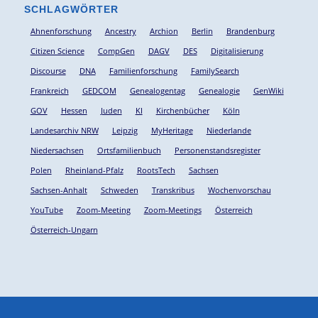
SCHLAGWÖRTER
Ahnenforschung
Ancestry
Archion
Berlin
Brandenburg
Citizen Science
CompGen
DAGV
DES
Digitalisierung
Discourse
DNA
Familienforschung
FamilySearch
Frankreich
GEDCOM
Genealogentag
Genealogie
GenWiki
GOV
Hessen
Juden
KI
Kirchenbücher
Köln
Landesarchiv NRW
Leipzig
MyHeritage
Niederlande
Niedersachsen
Ortsfamilienbuch
Personenstandsregister
Polen
Rheinland-Pfalz
RootsTech
Sachsen
Sachsen-Anhalt
Schweden
Transkribus
Wochenvorschau
YouTube
Zoom-Meeting
Zoom-Meetings
Österreich
Österreich-Ungarn