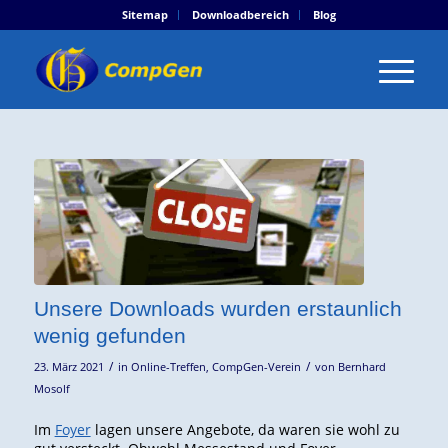
Sitemap
Downloadbereich
Blog
Unsere Downloads wurden erstaunlich
wenig gefunden
/
/
23. März 2021
in
Online-Treffen
,
CompGen-Verein
von
Bernhard
Mosolf
Im
Foyer
lagen unsere Angebote, da waren sie wohl zu