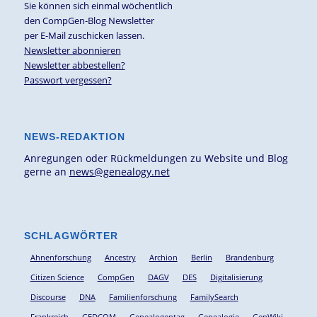
Sie können sich einmal wöchentlich
den CompGen-Blog Newsletter
per E-Mail zuschicken lassen.
Newsletter abonnieren
Newsletter abbestellen?
Passwort vergessen?
NEWS-REDAKTION
Anregungen oder Rückmeldungen zu Website und Blog
gerne an
news@genealogy.net
SCHLAGWÖRTER
Ahnenforschung
Ancestry
Archion
Berlin
Brandenburg
Citizen Science
CompGen
DAGV
DES
Digitalisierung
Discourse
DNA
Familienforschung
FamilySearch
Frankreich
GEDCOM
Genealogentag
Genealogie
GenWiki