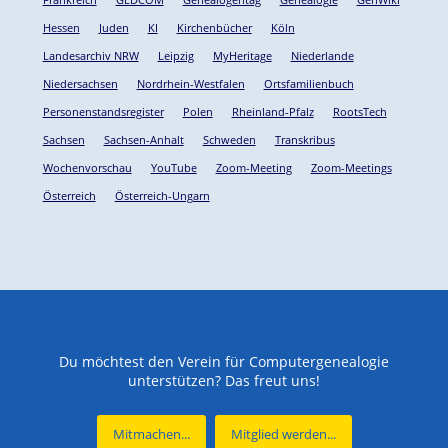
Hessen
Juden
KI
Kirchenbücher
Köln
Landesarchiv NRW
Leipzig
MyHeritage
Niederlande
Niedersachsen
Nordrhein-Westfalen
Ortsfamilienbuch
Personenstandsregister
Polen
Rheinland-Pfalz
RootsTech
Sachsen
Sachsen-Anhalt
Schweden
Transkribus
Wochenvorschau
YouTube
Zoom-Meeting
Zoom-Meetings
Österreich
Österreich-Ungarn
Du möchtest den Verein für Computergenealogie
unterstützen? Das freut uns!
Mitmachen...
Mitglied werden...