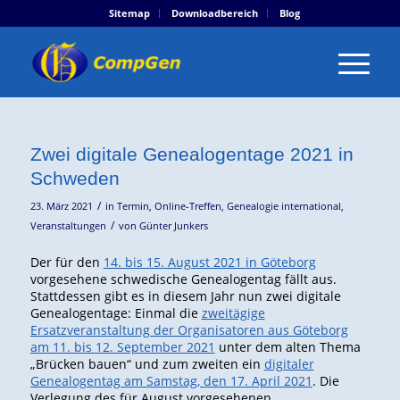
Sitemap
Downloadbereich
Blog
Zwei digitale Genealogentage 2021 in
Schweden
/
23. März 2021
in
Termin
,
Online-Treffen
,
Genealogie international
,
/
Veranstaltungen
von
Günter Junkers
Der für den
14. bis 15. August 2021 in Göteborg
vorgesehene schwedische Genealogentag fällt aus.
Stattdessen gibt es in diesem Jahr nun zwei digitale
Genealogentage: Einmal die
zweitägige
Ersatzveranstaltung der Organisatoren aus Göteborg
am 11. bis 12. September 2021
unter dem alten Thema
„Brücken bauen“ und zum zweiten ein
digitaler
Genealogentag am Samstag, den 17. April 2021
. Die
Verlegung des für August vorgesehenen