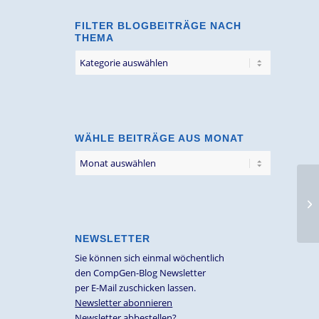
FILTER BLOGBEITRÄGE NACH
THEMA
Filter
Blogbeiträge
nach
Thema
WÄHLE BEITRÄGE AUS MONAT
Zo
Hä
Bü
NEWSLETTER
Sie können sich einmal wöchentlich
den CompGen-Blog Newsletter
per E-Mail zuschicken lassen.
Newsletter abonnieren
Newsletter abbestellen?