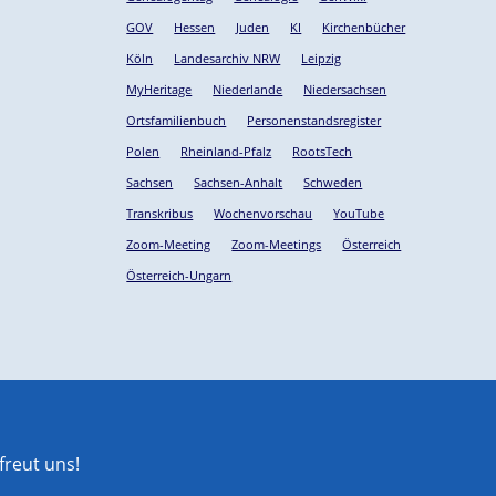
GOV
Hessen
Juden
KI
Kirchenbücher
Köln
Landesarchiv NRW
Leipzig
MyHeritage
Niederlande
Niedersachsen
Ortsfamilienbuch
Personenstandsregister
Polen
Rheinland-Pfalz
RootsTech
Sachsen
Sachsen-Anhalt
Schweden
Transkribus
Wochenvorschau
YouTube
Zoom-Meeting
Zoom-Meetings
Österreich
Österreich-Ungarn
reut uns!