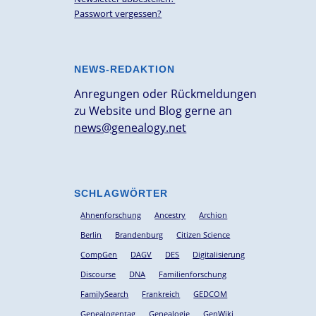
Passwort vergessen?
NEWS-REDAKTION
Anregungen oder Rückmeldungen
zu Website und Blog gerne an
news@genealogy.net
SCHLAGWÖRTER
Ahnenforschung
Ancestry
Archion
Berlin
Brandenburg
Citizen Science
CompGen
DAGV
DES
Digitalisierung
Discourse
DNA
Familienforschung
FamilySearch
Frankreich
GEDCOM
Genealogentag
Genealogie
GenWiki