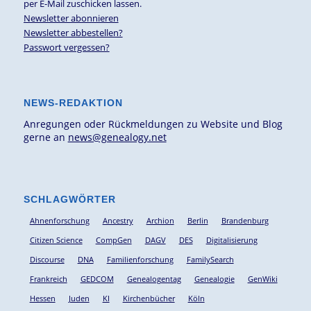
per E-Mail zuschicken lassen.
Newsletter abonnieren
Newsletter abbestellen?
Passwort vergessen?
NEWS-REDAKTION
Anregungen oder Rückmeldungen zu Website und Blog
gerne an
news@genealogy.net
SCHLAGWÖRTER
Ahnenforschung
Ancestry
Archion
Berlin
Brandenburg
Citizen Science
CompGen
DAGV
DES
Digitalisierung
Discourse
DNA
Familienforschung
FamilySearch
Frankreich
GEDCOM
Genealogentag
Genealogie
GenWiki
Hessen
Juden
KI
Kirchenbücher
Köln