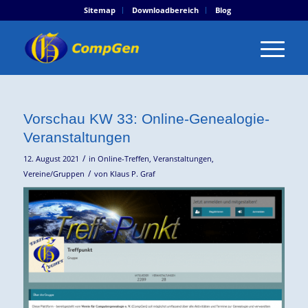
Sitemap
Downloadbereich
Blog
Vorschau KW 33: Online-Genealogie-
Veranstaltungen
/
12. August 2021
in
Online-Treffen
,
Veranstaltungen
,
/
Vereine/Gruppen
von
Klaus P. Graf