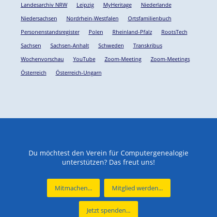
Landesarchiv NRW
Leipzig
MyHeritage
Niederlande
Niedersachsen
Nordrhein-Westfalen
Ortsfamilienbuch
Personenstandsregister
Polen
Rheinland-Pfalz
RootsTech
Sachsen
Sachsen-Anhalt
Schweden
Transkribus
Wochenvorschau
YouTube
Zoom-Meeting
Zoom-Meetings
Österreich
Österreich-Ungarn
Du möchtest den Verein für Computergenealogie
unterstützen? Das freut uns!
Mitmachen...
Mitglied werden...
Jetzt spenden...