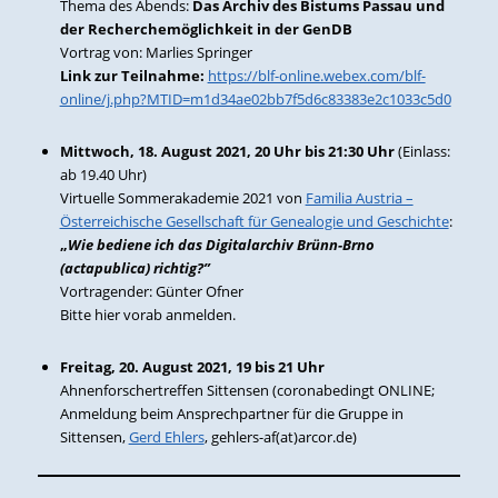
Thema des Abends:
Das Archiv des Bistums Passau und
der Recherchemöglichkeit in der GenDB
Vortrag von: Marlies Springer
Link zur Teilnahme:
https://blf-online.webex.com/blf-
online/j.php?MTID=m1d34ae02bb7f5d6c83383e2c1033c5d0
Mittwoch, 18. August 2021, 20 Uhr bis 21:30 Uhr
(Einlass:
ab 19.40 Uhr)
Virtuelle Sommerakademie 2021 von
Familia Austria –
Österreichische Gesellschaft für Genealogie und Geschichte
:
„
Wie bediene ich das Digitalarchiv Brünn-Brno
(actapublica) richtig?”
Vortragender: Günter Ofner
Bitte hier vorab anmelden.
Freitag, 20. August 2021, 19 bis 21 Uhr
Ahnenforschertreffen Sittensen (coronabedingt ONLINE;
Anmeldung beim Ansprechpartner für die Gruppe in
Sittensen,
Gerd Ehlers
, gehlers-af(at)arcor.de)