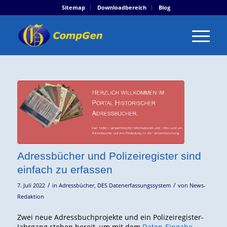
Sitemap
Downloadbereich
Blog
Adressbücher und Polizeiregister sind
einfach zu erfassen
/
/
7. Juli 2022
in
Adressbücher
,
DES Datenerfassungssystem
von
News-
Redaktion
Zwei neue Adressbuchprojekte und ein Polizeiregister-
Jahrgang stehen bereit, um mit dem
Daten-Eingabe-