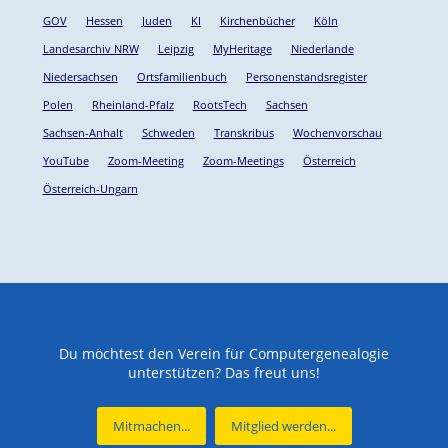
GOV
Hessen
Juden
KI
Kirchenbücher
Köln
Landesarchiv NRW
Leipzig
MyHeritage
Niederlande
Niedersachsen
Ortsfamilienbuch
Personenstandsregister
Polen
Rheinland-Pfalz
RootsTech
Sachsen
Sachsen-Anhalt
Schweden
Transkribus
Wochenvorschau
YouTube
Zoom-Meeting
Zoom-Meetings
Österreich
Österreich-Ungarn
Du möchtest den Verein für Computergenealogie
unterstützen? Das freut uns!
Mitmachen...
Mitglied werden...