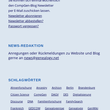
Sie können sich einmal wöchentlich
den CompGen-Blog Newsletter
per E-Mail zuschicken lassen.
Newsletter abonnieren
Newsletter abbestellen?
Passwort vergessen?
NEWS-REDAKTION
Anregungen oder Rückmeldungen zu Website und Blog
gerne an
news@genealogy.net
SCHLAGWÖRTER
Ahnenforschung
Ancestry
Archion
Berlin
Brandenburg
Citizen Science
CompGen
DAGV
DES
Digitalisierung
Discourse
DNA
Familienforschung
FamilySearch
Frankreich
GEDCOM
Genealogentag
Genealogie
GenWiki