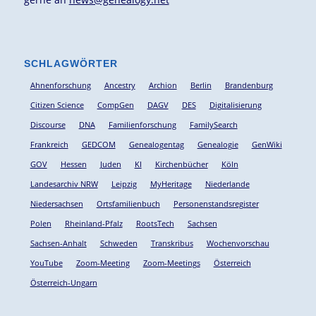
SCHLAGWÖRTER
Ahnenforschung
Ancestry
Archion
Berlin
Brandenburg
Citizen Science
CompGen
DAGV
DES
Digitalisierung
Discourse
DNA
Familienforschung
FamilySearch
Frankreich
GEDCOM
Genealogentag
Genealogie
GenWiki
GOV
Hessen
Juden
KI
Kirchenbücher
Köln
Landesarchiv NRW
Leipzig
MyHeritage
Niederlande
Niedersachsen
Ortsfamilienbuch
Personenstandsregister
Polen
Rheinland-Pfalz
RootsTech
Sachsen
Sachsen-Anhalt
Schweden
Transkribus
Wochenvorschau
YouTube
Zoom-Meeting
Zoom-Meetings
Österreich
Österreich-Ungarn