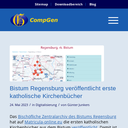
Sitemap
Downloadbereich
Blog
Bistum Regensburg veröffentlicht erste
katholische Kirchenbücher
/
/
24. Mai 2023
in
Digitalisierung
von
Günter Junkers
Das
Bischöfliche Zentralarchiv des Bistums Regensburg
hat auf
Matricula-online.eu
die ersten katholischen
Kirchenbücher aus dem Bistum
veröffentlicht
. Damit ist