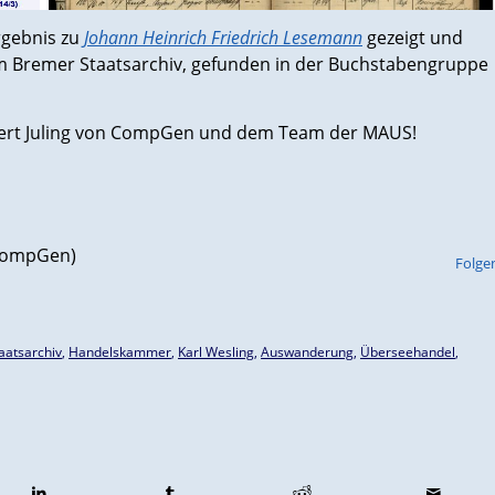
rgebnis zu
Johann Heinrich Friedrich Lesemann
gezeigt und
im Bremer Staatsarchiv, gefunden in der Buchstabengruppe
ert Juling von CompGen und dem Team der MAUS!
(CompGen)
Folge
aatsarchiv
,
Handelskammer
,
Karl Wesling
,
Auswanderung
,
Überseehandel
,