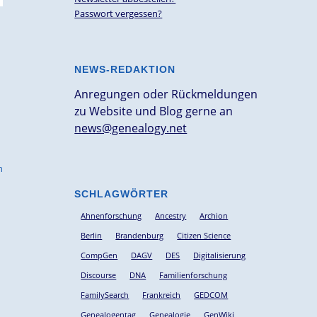
Passwort vergessen?
NEWS-REDAKTION
Anregungen oder Rückmeldungen
zu Website und Blog gerne an
news@genealogy.net
n
SCHLAGWÖRTER
Ahnenforschung
Ancestry
Archion
Berlin
Brandenburg
Citizen Science
CompGen
DAGV
DES
Digitalisierung
Discourse
DNA
Familienforschung
FamilySearch
Frankreich
GEDCOM
Genealogentag
Genealogie
GenWiki