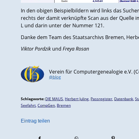
In den obigen Beispielbildern wird links das Suche
rechts der damit verknüpfte Scan aus der Quelle 
L und darin unter der Nummer 121.
Danke dem Team des Staatsarchivs Bremen, Herb
Viktor Pordzik
und
Freya Rosan
Verein für Computergenealogie e.V. 
@blog
Schlagworte:
DIE MAUS
,
Herbert Juling
,
Passregister
,
Datenbank
,
St
Seefahrt
,
CompGen
,
Bremen
Eintrag teilen