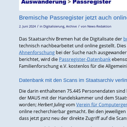
Bremische Passregister jetzt auch onlin
/
/
2. Juni 2024
in
Digitalisierung
,
Archive
von
News-Redaktion
Das Staatsarchiv Bremen hat die Digitalisate der
b
technisch nachbearbeitet und online gestellt. Dies
Ahnenforschung
bei der Suche nach ausgewander
berichtet, wird die
Passregister-Datenbank
ebenso
Familienforschung e.V. kostenlos für die Allgemeinh
Datenbank mit den Scans im Staatsarchiv verlin
Die darin enthaltenen 75.445 Personendaten sind b
der MAUS mit der Handelskammer und dem Staats
worden;
Herbert Juling
vom
Verein für Computerge
online recherchierbar gemacht. Bei den jeweiligen 
dass jetzt ganz neu der direkte Zugriff auf die Sc