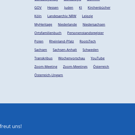
GOV
Hessen
Juden
KI
Kirchenbücher
Köln
Landesarchiv NRW
Leipzig
MyHeritage
Niederlande
Niedersachsen
Ortsfamilienbuch
Personenstandsregister
Polen
Rheinland-Pfalz
RootsTech
Sachsen
Sachsen-Anhalt
Schweden
Transkribus
Wochenvorschau
YouTube
Zoom-Meeting
Zoom-Meetings
Österreich
Österreich-Ungarn
reut uns!