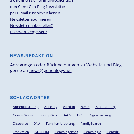
Sie können sich einmal wöchentlich
den CompGen-Blog Newsletter
per E-Mail zuschicken lassen.
Newsletter abonnieren
Newsletter abbestellen?
Passwort vergessen?
NEWS-REDAKTION
Anregungen oder Rückmeldungen zu Website und Blog
gerne an
news@genealogy.net
SCHLAGWÖRTER
Ahnenforschung
Ancestry
Archion
Berlin
Brandenburg
Citizen Science
CompGen
DAGV
DES
Digitalisierung
Discourse
DNA
Familienforschung
FamilySearch
Frankreich
GEDCOM
Genealogentag
Genealogie
GenWiki