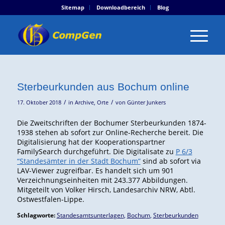
Sitemap
Downloadbereich
Blog
Sterbeurkunden aus Bochum online
/
/
17. Oktober 2018
in
Archive
,
Orte
von
Günter Junkers
Die Zweitschriften der Bochumer Sterbeurkunden 1874-
1938 stehen ab sofort zur Online-Recherche bereit. Die
Digitalisierung hat der Kooperationspartner
FamilySearch durchgeführt. Die Digitalisate zu
P 6/3
“Standesämter in der Stadt Bochum”
sind ab sofort via
LAV-Viewer zugreifbar. Es handelt sich um 901
Verzeichnungseinheiten mit 243.377 Abbildungen.
Mitgeteilt von Volker Hirsch, Landesarchiv NRW, Abtl.
Ostwestfalen-Lippe.
Schlagworte:
Standesamtsunterlagen
,
Bochum
,
Sterbeurkunden