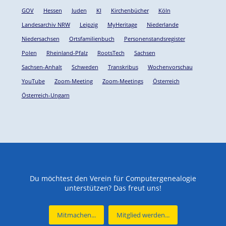
GOV
Hessen
Juden
KI
Kirchenbücher
Köln
Landesarchiv NRW
Leipzig
MyHeritage
Niederlande
Niedersachsen
Ortsfamilienbuch
Personenstandsregister
Polen
Rheinland-Pfalz
RootsTech
Sachsen
Sachsen-Anhalt
Schweden
Transkribus
Wochenvorschau
YouTube
Zoom-Meeting
Zoom-Meetings
Österreich
Österreich-Ungarn
Du möchtest den Verein für Computergenealogie
unterstützen? Das freut uns!
Mitmachen...
Mitglied werden...