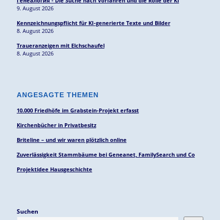
Генеалогия - Die Suche nach Vorfahren und die Rolle der KI
9. August 2026
Kennzeichnungspflicht für KI-generierte Texte und Bilder
8. August 2026
Traueranzeigen mit Elchschaufel
8. August 2026
ANGESAGTE THEMEN
10.000 Friedhöfe im Grabstein-Projekt erfasst
Kirchenbücher in Privatbesitz
Briteline – und wir waren plötzlich online
Zuverlässigkeit Stammbäume bei Geneanet, FamilySearch und Co
Projektidee Hausgeschichte
Suchen