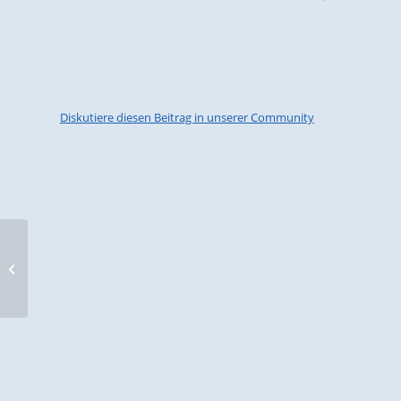
Diskutiere diesen Beitrag in unserer Community
Eine Kriegerin mit Schwert, Axt und
Kampfmesser