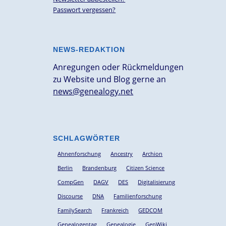
Passwort vergessen?
NEWS-REDAKTION
Anregungen oder Rückmeldungen
zu Website und Blog gerne an
news@genealogy.net
SCHLAGWÖRTER
Ahnenforschung
Ancestry
Archion
Berlin
Brandenburg
Citizen Science
CompGen
DAGV
DES
Digitalisierung
Discourse
DNA
Familienforschung
FamilySearch
Frankreich
GEDCOM
Genealogentag
Genealogie
GenWiki