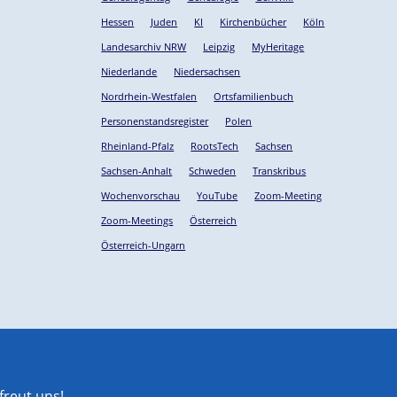
Hessen
Juden
KI
Kirchenbücher
Köln
Landesarchiv NRW
Leipzig
MyHeritage
Niederlande
Niedersachsen
Nordrhein-Westfalen
Ortsfamilienbuch
Personenstandsregister
Polen
Rheinland-Pfalz
RootsTech
Sachsen
Sachsen-Anhalt
Schweden
Transkribus
Wochenvorschau
YouTube
Zoom-Meeting
Zoom-Meetings
Österreich
Österreich-Ungarn
reut uns!