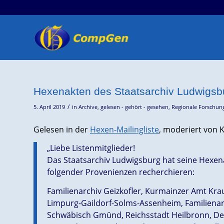
Hexenakten des Staatsarchiv Ludwigsbur
/
5. April 2019
in
Archive
,
gelesen - gehört - gesehen
,
Regionale Forschun
Gelesen in der
Hexen-Mailingliste
, moderiert von K
„Liebe Listenmitglieder!
Das Staatsarchiv Ludwigsburg hat seine Hexenak
folgender Provenienzen recherchieren:
Familienarchiv Geizkofler, Kurmainzer Amt Kr
Limpurg-Gaildorf-Solms-Assenheim, Familienarc
Schwäbisch Gmünd, Reichsstadt Heilbronn, D