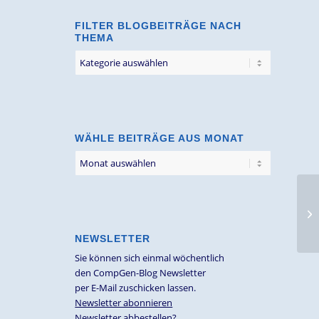
FILTER BLOGBEITRÄGE NACH
THEMA
Filter
Blogbeiträge
nach
Thema
WÄHLE BEITRÄGE AUS MONAT
Hi
we
ab
NEWSLETTER
Sie können sich einmal wöchentlich
den CompGen-Blog Newsletter
per E-Mail zuschicken lassen.
Newsletter abonnieren
Newsletter abbestellen?