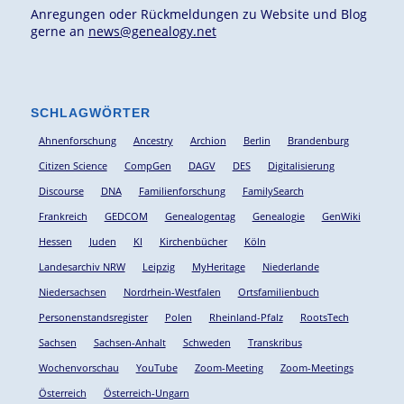
Anregungen oder Rückmeldungen zu Website und Blog
gerne an
news@genealogy.net
SCHLAGWÖRTER
Ahnenforschung
Ancestry
Archion
Berlin
Brandenburg
Citizen Science
CompGen
DAGV
DES
Digitalisierung
Discourse
DNA
Familienforschung
FamilySearch
Frankreich
GEDCOM
Genealogentag
Genealogie
GenWiki
Hessen
Juden
KI
Kirchenbücher
Köln
Landesarchiv NRW
Leipzig
MyHeritage
Niederlande
Niedersachsen
Nordrhein-Westfalen
Ortsfamilienbuch
Personenstandsregister
Polen
Rheinland-Pfalz
RootsTech
Sachsen
Sachsen-Anhalt
Schweden
Transkribus
Wochenvorschau
YouTube
Zoom-Meeting
Zoom-Meetings
Österreich
Österreich-Ungarn