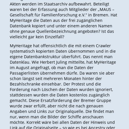
Akten werden im Staatsarchiv aufbewahrt. Beteiligt
waren bei der Erfassung auch Mitglieder der „MAUS –
Gesellschaft für Familienforschung e.V.“ in Bremen. Hat
MyHeritage die Daten aus der frei zugänglichen
Datenbank kopiert und unter einem anderen Namen
ohne genaue Quellenbezeichnung angeboten? Ist das
vielleicht gar kein Einzelfall?
MyHeritage hat offensichtlich die mit einem Crawler
systematisch kopierten Daten übernommen und in die
eigene Datenbankstruktur überführt. Das nennt man
Datenklau. Wie Herbert Juling mitteilte, hat MyHeritage
im August angefragt, ob man die Daten der
Passagierlisten übernehmen dürfe. Da waren sie aber
schon längst seit mehreren Monaten hinter der
Bezahlschranke einsehbar. Der Protest und die
Forderung nach Löschen der Daten wurden ignoriert,
stattdessen wurden die Daten kostenlos zugänglich
gemacht. Diese Ersatzforderung der Bremer Gruppe
wurde zwar erfüllt, aber nicht die nach genauen
Angaben und Links zur Originalquelle. Die findet man
nur, wenn man die Bilder der Schiffe anschauen
möchte. Korrekt wäre bei allen Daten der Hinweis und
Link auf die Originalseite – so wie es bei Ancestry oder