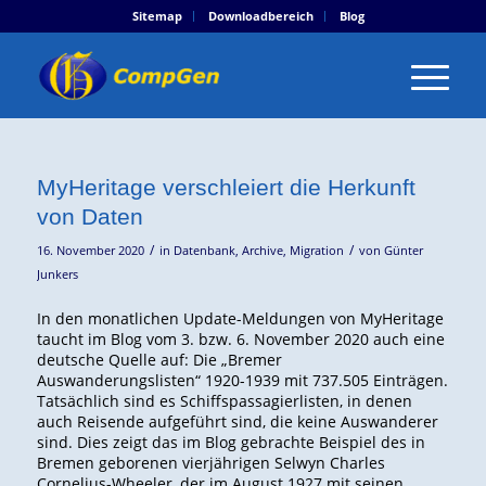
Sitemap
Downloadbereich
Blog
MyHeritage verschleiert die Herkunft
von Daten
/
/
16. November 2020
in
Datenbank
,
Archive
,
Migration
von
Günter
Junkers
In den monatlichen Update-Meldungen von MyHeritage
taucht im Blog vom 3. bzw. 6. November 2020 auch eine
deutsche Quelle auf: Die „Bremer
Auswanderungslisten“ 1920-1939 mit 737.505 Einträgen.
Tatsächlich sind es Schiffspassagierlisten, in denen
auch Reisende aufgeführt sind, die keine Auswanderer
sind. Dies zeigt das im Blog gebrachte Beispiel des in
Bremen geborenen vierjährigen Selwyn Charles
Cornelius-Wheeler, der im August 1927 mit seinen