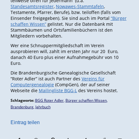
teilweise offen für jedermann (u.a.
Standesamtsregister
,
Nowawes-Stammtafeln
,
Testamente, Pfarrer, Berufe), bzw. teiloffen (falls vom
Einsender freigegeben). Sie sind auch im Portal
“Bürger
schaffen Wissen”
gelistet. Nur die Datenbank mit
Stammbäumen und Ortsfamilienbüchern ist den
Mitgliedern vorbehalten.
Wer eine Schnuppermitgliedschaft im Verein
ausprobieren will, zahlt im ersten Jahr nur 20 Euro,
danach 40 Euro plus einer Aufnahmegebühr von 10
Euro.
Die Brandenburgische Genealogische Gesellschaft
“Roter Adler” ist auch Partner des
Vereins für
Computergenealogie
(CompGen), der auf seiner
Webseite die
Mailingliste BGG-L
des Vereins hostet.
Schlagworte:
BGG Roter Adler
,
Bürger schaffen Wissen
,
Brandenburg
,
Jahrbuch
Eintrag teilen