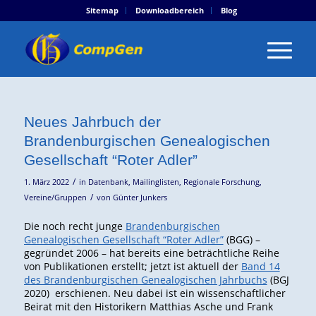
Sitemap
Downloadbereich
Blog
Neues Jahrbuch der
Brandenburgischen Genealogischen
Gesellschaft “Roter Adler”
/
1. März 2022
in
Datenbank
,
Mailinglisten
,
Regionale Forschung
,
/
Vereine/Gruppen
von
Günter Junkers
Die noch recht junge
Brandenburgischen
Genealogischen Gesellschaft “Roter Adler”
(BGG) –
gegründet 2006 – hat bereits eine beträchtliche Reihe
von Publikationen erstellt; jetzt ist aktuell der
Band 14
des Brandenburgischen Genealogischen Jahrbuchs
(BGJ
2020) erschienen. Neu dabei ist ein wissenschaftlicher
Beirat mit den Historikern Matthias Asche und Frank