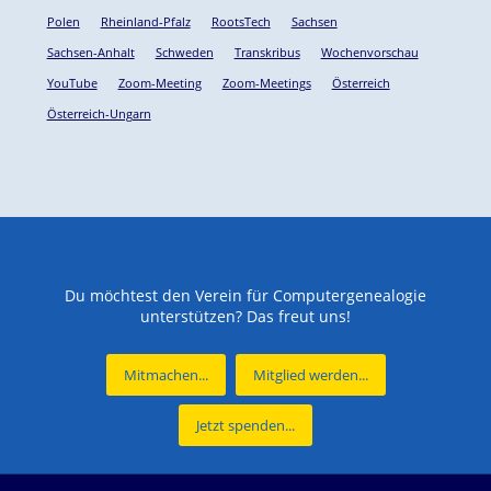
Polen
Rheinland-Pfalz
RootsTech
Sachsen
Sachsen-Anhalt
Schweden
Transkribus
Wochenvorschau
YouTube
Zoom-Meeting
Zoom-Meetings
Österreich
Österreich-Ungarn
Du möchtest den Verein für Computergenealogie
unterstützen? Das freut uns!
Mitmachen...
Mitglied werden...
Jetzt spenden...