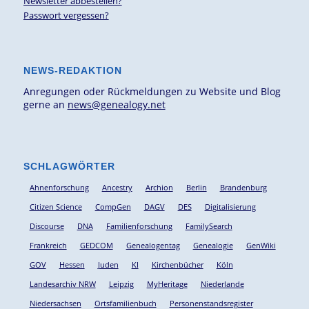
Newsletter abbestellen?
Passwort vergessen?
NEWS-REDAKTION
Anregungen oder Rückmeldungen zu Website und Blog
gerne an
news@genealogy.net
SCHLAGWÖRTER
Ahnenforschung
Ancestry
Archion
Berlin
Brandenburg
Citizen Science
CompGen
DAGV
DES
Digitalisierung
Discourse
DNA
Familienforschung
FamilySearch
Frankreich
GEDCOM
Genealogentag
Genealogie
GenWiki
GOV
Hessen
Juden
KI
Kirchenbücher
Köln
Landesarchiv NRW
Leipzig
MyHeritage
Niederlande
Niedersachsen
Ortsfamilienbuch
Personenstandsregister