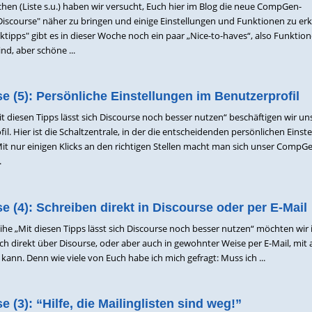
en (Liste s.u.) haben wir versucht, Euch hier im Blog die neue CompGen-
scourse" näher zu bringen und einige Einstellungen und Funktionen zu erk
tipps" gibt es in dieser Woche noch ein paar „Nice-to-haves“, also Funktion
nd, aber schöne ...
e (5): Persönliche Einstellungen im Benutzerprofil
Mit diesen Tipps lässt sich Discourse noch besser nutzen“ beschäftigen wir un
l. Hier ist die Schaltzentrale, in der die entscheidenden persönlichen Einst
 nur einigen Klicks an den richtigen Stellen macht man sich unser CompG
.
e (4): Schreiben direkt in Discourse oder per E-Mail
eihe „Mit diesen Tipps lässt sich Discourse noch besser nutzen“ möchten wir 
ch direkt über Disourse, oder aber auch in gewohnter Weise per E-Mail, mit
ann. Denn wie viele von Euch habe ich mich gefragt: Muss ich ...
 (3): “Hilfe, die Mailinglisten sind weg!”