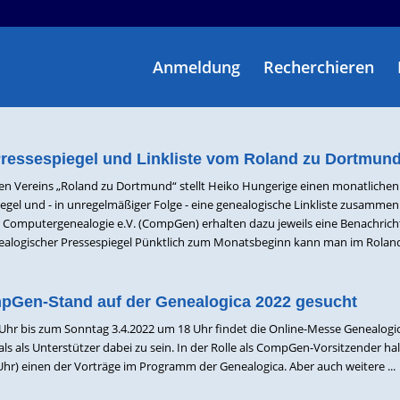
Anmeldung
Recherchieren
ressespiegel und Linkliste vom Roland zu Dortmun
en Vereins „Roland zu Dortmund“ stellt Heiko Hungerige einen monatlichen
egel und - in unregelmäßiger Folge - eine genealogische Linkliste zusammen.
ür Computergenealogie e.V. (CompGen) erhalten dazu jeweils eine Benachric
enealogischer Pressespiegel Pünktlich zum Monatsbeginn kann man im Roland-
mpGen-Stand auf der Genealogica 2022 gesucht
 Uhr bis zum Sonntag 3.4.2022 um 18 Uhr findet die Online-Messe Genealogi
s als Unterstützer dabei zu sein. In der Rolle als CompGen-Vorsitzender hal
hr) einen der Vorträge im Programm der Genealogica. Aber auch weitere ...