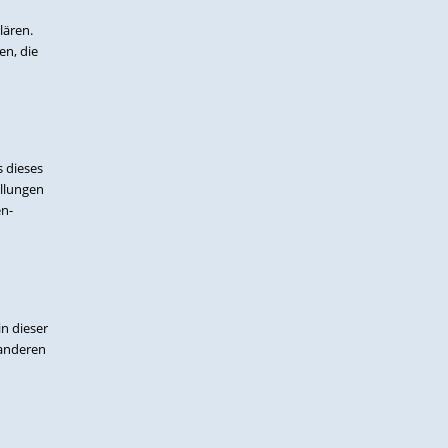
lären.
en, die
s dieses
ellungen
en-
in dieser
 anderen