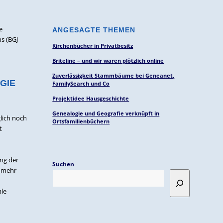
e
ANGESAGTE THEMEN
hs (BGJ
Kirchenbücher in Privatbesitz
Briteline – und wir waren plötzlich online
Zuverlässigkeit Stammbäume bei Geneanet,
GIE
FamilySearch und Co
Projektidee Hausgeschichte
Genealogie und Geografie verknüpft in
lich noch
Ortsfamilienbüchern
t
ung der
Suchen
 mehr
ale