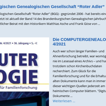
ischen Genealogischen Gesellschaft “Roter Adler”
gischen Gesellschaft “Roter Adler” (BGG) - gegründet 2006 - hat bereits ein
 jetzt ist aktuell der Band 14 des Brandenburgischen Genealogischen Jahrbuc
tlicher Beirat mit den Historikern Matthias Asche und Frank Göse von ...
Die COMPUTERGENEALO
4/2021
Auch wer schon länger Familien- und
Ahnenforschung betreibt, war womög
nie im Lesesaal eines Archivs – und ha
trotzdem schon Kirchenbuchdaten
recherchiert. Zum Glück für die
Familienforschung und für die Erhalt
alten Dokumente kann man in immer
dieser wichtigen Quellen jederzeit am
heimischen Computer blättern. "Digit
Dokumente ...
Weiterlesen …