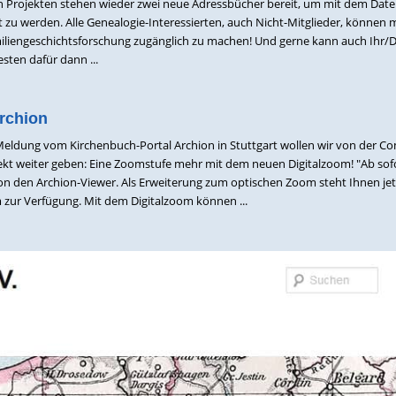
n Projekten stehen wieder zwei neue Adressbücher bereit, um mit dem Date
u werden. Alle Genealogie-Interessierten, auch Nicht-Mitglieder, können m
miliengeschichtsforschung zugänglich zu machen! Und gerne kann auch Ihr/
ten dafür dann ...
Archion
 Meldung vom Kirchenbuch-Portal Archion in Stuttgart wollen wir von der 
ekt weiter geben: Eine Zoomstufe mehr mit dem neuen Digitalzoom! "Ab sof
on den Archion-Viewer. Als Erweiterung zum optischen Zoom steht Ihnen jet
m zur Verfügung. Mit dem Digitalzoom können ...