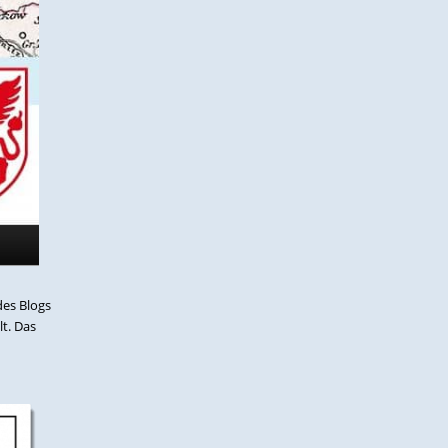
des Blogs
t. Das