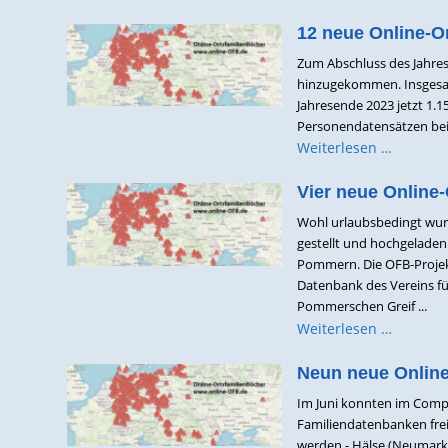
12 neue Online-O
Zum Abschluss des Jahres
hinzugekommen. Insgesam
Jahresende 2023 jetzt 1.
Personendatensätzen bei 
Weiterlesen …
Vier neue Online-
Wohl urlaubsbedingt wurd
gestellt und hochgelade
Pommern. Die OFB-Projek
Datenbank des Vereins fü
Pommerschen Greif ...
Weiterlesen …
Neun neue Online
Im Juni konnten im Comp
Familiendatenbanken frei
werden - Hälse (Neumark,