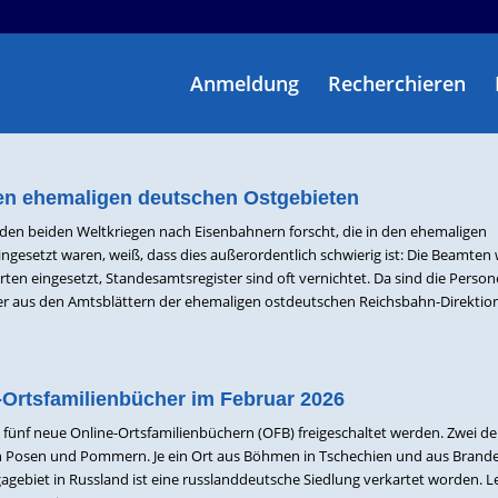
Anmeldung
Recherchieren
en ehemaligen deutschen Ostgebieten
n den beiden Weltkriegen nach Eisenbahnern forscht, die in den ehemaligen
ngesetzt waren, weiß, dass dies außerordentlich schwierig ist: Die Beamte
ten eingesetzt, Standesamtsregister sind oft vernichtet. Da sind die Perso
er aus den Amtsblättern der ehemaligen ostdeutschen Reichsbahn-Direktio
-Ortsfamilienbücher im Februar 2026
fünf neue Online-Ortsfamilienbüchern (OFB) freigeschaltet werden. Zwei de
 in Posen und Pommern. Je ein Ort aus Böhmen in Tschechien und aus Bran
agebiet in Russland ist eine russlanddeutsche Siedlung verkartet worden. 