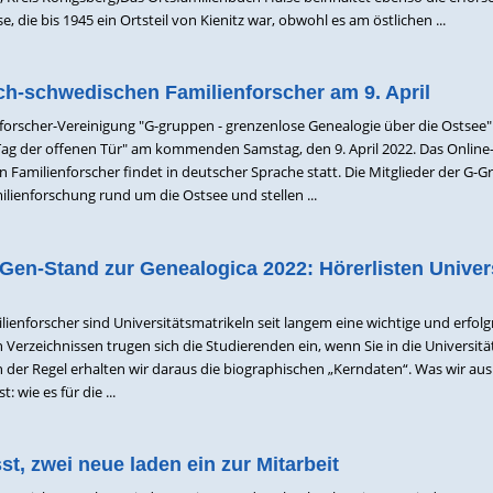
e, die bis 1945 ein Ortsteil von Kienitz war, obwohl es am östlichen ...
sch-schwedischen Familienforscher am 9. April
forscher-Vereinigung "G-gruppen - grenzenlose Genealogie über die Ostsee" 
Tag der offenen Tür" am kommenden Samstag, den 9. April 2022. Das Online
 Familienforscher findet in deutscher Sprache statt. Die Mitglieder der G-
ilienforschung rund um die Ostsee und stellen ...
en-Stand zur Genealogica 2022: Hörerlisten Univers
enforscher sind Universitätsmatrikeln seit langem eine wichtige und erfolg
n Verzeichnissen trugen sich die Studierenden ein, wenn Sie in die Universitä
er Regel erhalten wir daraus die biographischen „Kerndaten“. Was wir au
: wie es für die ...
st, zwei neue laden ein zur Mitarbeit