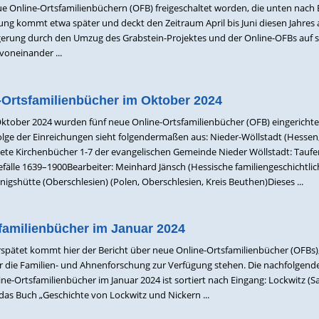
eue Online-Ortsfamilienbüchern (OFB) freigeschaltet worden, die unten nach
dung kommt etwa später und deckt den Zeitraum April bis Juni diesen Jahres 
gerung durch den Umzug des Grabstein-Projektes und der Online-OFBs auf s
voneinander ...
-Ortsfamilienbücher im Oktober 2024
ober 2024 wurden fünf neue Online-Ortsfamilienbücher (OFB) eingerichtet
folge der Einreichungen sieht folgendermaßen aus: Nieder-Wöllstadt (Hessen
ete Kirchenbücher 1-7 der evangelischen Gemeinde Nieder Wöllstadt: Taufe
efälle 1639–1900Bearbeiter: Meinhard Jänsch (Hessische familiengeschichtlic
önigshütte (Oberschlesien) (Polen, Oberschlesien, Kreis Beuthen)Dieses ...
familienbücher im Januar 2024
spätet kommt hier der Bericht über neue Online-Ortsfamilienbücher (OFBs)
r die Familien- und Ahnenforschung zur Verfügung stehen. Die nachfolgend
ne-Ortsfamilienbücher im Januar 2024 ist sortiert nach Eingang: Lockwitz (S
 das Buch „Geschichte von Lockwitz und Nickern ...