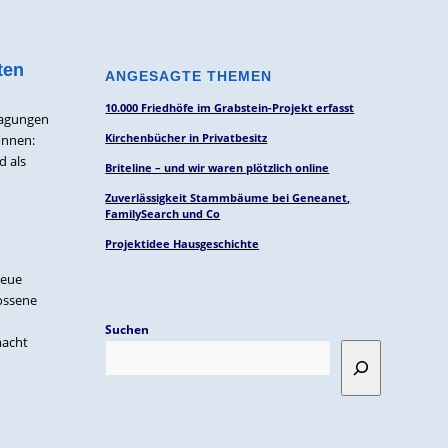
ten
ANGESAGTE THEMEN
10.000 Friedhöfe im Grabstein-Projekt erfasst
Tagungen
Kirchenbücher in Privatbesitz
önnen:
d als
Briteline – und wir waren plötzlich online
Zuverlässigkeit Stammbäume bei Geneanet,
FamilySearch und Co
Projektidee Hausgeschichte
neue
lossene
Suchen
macht