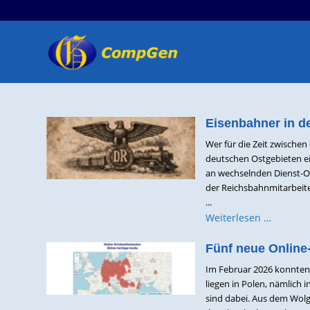
Eisenbahner in d
Wer für die Zeit zwische
deutschen Ostgebieten ei
an wechselnden Dienst-Or
der Reichsbahnmitarbeit
...
Weiterlesen …
Fünf neue Online
Im Februar 2026 konnten 
liegen in Polen, nämlich
sind dabei. Aus dem Wolg