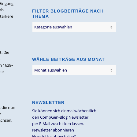
 Eingang
ab.
FILTER BLOGBEITRÄGE NACH
tärkere
THEMA
Filter
Blogbeiträge
nach
Thema
. Die
,
WÄHLE BEITRÄGE AUS MONAT
n 1639–
he
NEWSLETTER
, die nun
Sie können sich einmal wöchentlich
e
den CompGen-Blog Newsletter
achsen,
per E-Mail zuschicken lassen.
Newsletter abonnieren
Newsletter abbestellen?