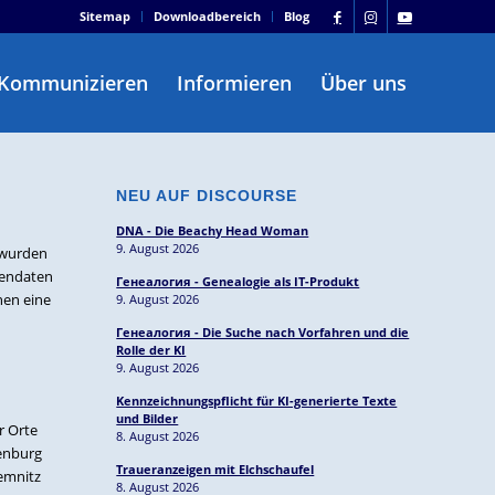
Sitemap
Downloadbereich
Blog
Kommunizieren
Informieren
Über uns
NEU AUF DISCOURSE
DNA - Die Beachy Head Woman
9. August 2026
n wurden
nendaten
Генеалогия - Genealogie als IT-Produkt
nen eine
9. August 2026
Генеалогия - Die Suche nach Vorfahren und die
Rolle der KI
9. August 2026
Kennzeichnungspflicht für KI-generierte Texte
und Bilder
r Orte
8. August 2026
denburg
Traueranzeigen mit Elchschaufel
Lemnitz
8. August 2026