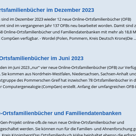
rtsfamilienbücher im Dezember 2023
 sind im Dezember 2023 wieder 12 neue Online-Ortsfamilienbücher (OFB)
t sind im vergangenen Jahr 137 OFBs neu bearbeitet worden. Damit sind
158 Online-Ortsfamilienbücher und Familiendatenbanken mit mehr als 18,8 M
CompGen verfügbar. - Wordel (Polen, Pommern, Kreis Deutsch Krone)Die ..
Ortsfamilienbücher im Juni 2023
en im Juni 2023 „nur“ vier neue Online-Ortsfamilienbücher (OFB) zur Verf
n. Sie kommen aus Nordrhein-Westfalen, Niedersachsen, Sachsen-Anhalt un
tgruppe des Pommerschen Greif hat inzwischen 78 Ortsfamilienbücher in d
r Computergenealogie (CompGen) erstellt. Anfang der umfangreichen OFB-L
-Ortsfamilienbücher und Familiendatenbanken
Gen-Projekt online-ofb.de neun neue Online-Ortsfamilienbücher und
geschaltet werden. Sie können nun für die Familien- und Ahnenforschung g
 Kreis Königsberg)Das Ortsfamilienbuch Hälse beinhaltet ebenso die erfors