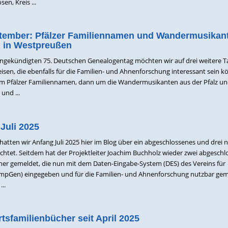
en, Kreis ...
tember: Pfälzer Familiennamen und Wandermusikan
 in Westpreußen
angekündigten 75. Deutschen Genealogentag möchten wir auf drei weitere 
sen, die ebenfalls für die Familien- und Ahnenforschung interessant sein k
um Pfälzer Familiennamen, dann um die Wandermusikanten aus der Pfalz un
und ...
Juli 2025
atten wir Anfang Juli 2025 hier im Blog über ein abgeschlossenes und drei 
ichtet. Seitdem hat der Projektleiter Joachim Buchholz wieder zwei abgesch
er gemeldet, die nun mit dem Daten-Eingabe-System (DES) des Vereins für
pGen) eingegeben und für die Familien- und Ahnenforschung nutzbar ge
..
tsfamilienbücher seit April 2025