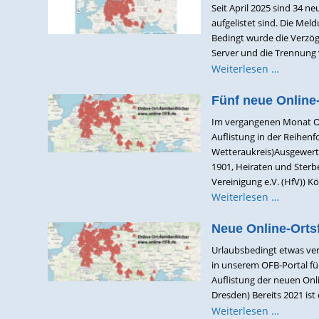
Seit April 2025 sind 34 n
aufgelistet sind. Die Mel
Bedingt wurde die Verzö
Server und die Trennung 
Weiterlesen …
Fünf neue Online
Im vergangenen Monat Okt
Auflistung in der Reihen
Wetteraukreis)Ausgewert
1901, Heiraten und Sterb
Vereinigung e.V. (HfV)) K
Weiterlesen …
Neue Online-Orts
Urlaubsbedingt etwas ver
in unserem OFB-Portal fü
Auflistung der neuen Onli
Dresden) Bereits 2021 ist
Weiterlesen …