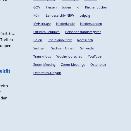
GOV
Hessen
Juden
KI
Kirchenbücher
Köln
Landesarchiv NRW
Leipzig
MyHeritage
Niederlande
Niedersachsen
Ortsfamilienbuch
Personenstandsregister
(mit Sitz
-Treffen
Polen
Rheinland-Pfalz
RootsTech
Gruppen
Sachsen
Sachsen-Anhalt
Schweden
Transkribus
Wochenvorschau
YouTube
Zoom-Meeting
Zoom-Meetings
Österreich
ität
Österreich-Ungarn
reich
t
s den