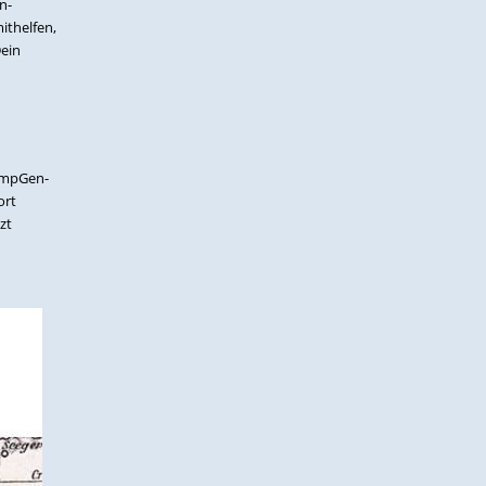
n-
ithelfen,
Dein
CompGen-
ort
zt