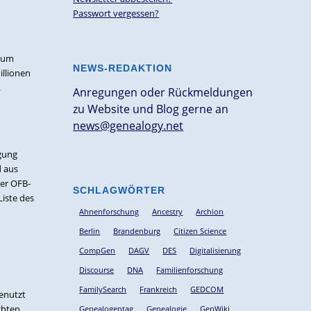
Passwort vergessen?
 zum
NEWS-REDAKTION
illionen
.
Anregungen oder Rückmeldungen
zu Website und Blog gerne an
news@genealogy.net
ügung
d aus
er OFB-
SCHLAGWÖRTER
iste des
Ahnenforschung
Ancestry
Archion
Berlin
Brandenburg
Citizen Science
CompGen
DAGV
DES
Digitalisierung
Discourse
DNA
Familienforschung
FamilySearch
Frankreich
GEDCOM
enutzt
chten
Genealogentag
Genealogie
GenWiki