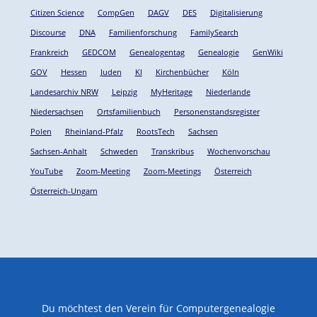
Citizen Science
CompGen
DAGV
DES
Digitalisierung
Discourse
DNA
Familienforschung
FamilySearch
Frankreich
GEDCOM
Genealogentag
Genealogie
GenWiki
GOV
Hessen
Juden
KI
Kirchenbücher
Köln
Landesarchiv NRW
Leipzig
MyHeritage
Niederlande
Niedersachsen
Ortsfamilienbuch
Personenstandsregister
Polen
Rheinland-Pfalz
RootsTech
Sachsen
Sachsen-Anhalt
Schweden
Transkribus
Wochenvorschau
YouTube
Zoom-Meeting
Zoom-Meetings
Österreich
Österreich-Ungarn
Du möchtest den Verein für Computergenealogie