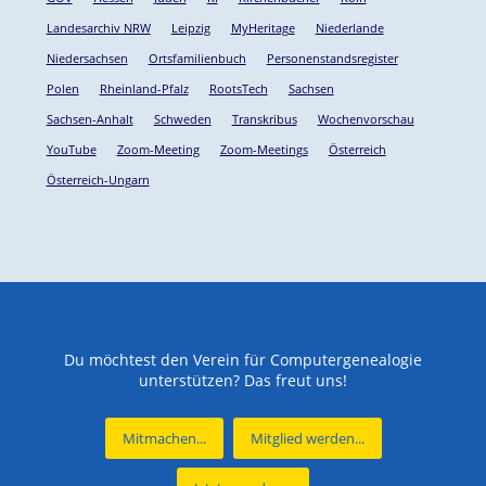
Landesarchiv NRW
Leipzig
MyHeritage
Niederlande
Niedersachsen
Ortsfamilienbuch
Personenstandsregister
Polen
Rheinland-Pfalz
RootsTech
Sachsen
Sachsen-Anhalt
Schweden
Transkribus
Wochenvorschau
YouTube
Zoom-Meeting
Zoom-Meetings
Österreich
Österreich-Ungarn
Du möchtest den Verein für Computergenealogie
unterstützen? Das freut uns!
Mitmachen...
Mitglied werden...