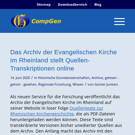
Sitemap
Downloadbereich
Blog
Das Archiv der Evangelischen Kirche
im Rheinland stellt Quellen-
Transkriptionen online
/
14. Juni 2020
in
Historische Grundwissenschaften
,
Archive
,
gelesen -
/
gehört - gesehen
,
Regionale Forschung
,
Wissen
von
Günter Junkers
Als neuen Service für die Forschung veröffentlicht das
Archiv der Evangelischen Kirche im Rheinland auf
seiner Website in loser Folge
Quellentexte zur
Rheinischen Kirchengeschichte
, die als PDF-Dateien
heruntergeladen werden können. Diese Texte sind
transkribierte Versionen bisher unedierter Quellen aus
dem Archiv. Den Anfang macht das Archiv mit den