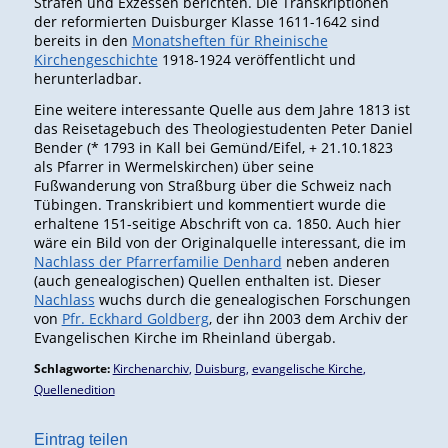
Strafen und Exzessen berichten. Die Transkriptionen
der reformierten Duisburger Klasse 1611-1642 sind
bereits in den
Monatsheften für Rheinische
Kirchengeschichte
1918-1924 veröffentlicht und
herunterladbar.
Eine weitere interessante Quelle aus dem Jahre 1813 ist
das Reisetagebuch des Theologiestudenten Peter Daniel
Bender (* 1793 in Kall bei Gemünd/Eifel, + 21.10.1823
als Pfarrer in Wermelskirchen) über seine
Fußwanderung von Straßburg über die Schweiz nach
Tübingen. Transkribiert und kommentiert wurde die
erhaltene 151-seitige Abschrift von ca. 1850. Auch hier
wäre ein Bild von der Originalquelle interessant, die im
Nachlass der Pfarrerfamilie Denhard
neben anderen
(auch genealogischen) Quellen enthalten ist. Dieser
Nachlass
wuchs durch die genealogischen Forschungen
von
Pfr. Eckhard Goldberg
, der ihn 2003 dem Archiv der
Evangelischen Kirche im Rheinland übergab.
Schlagworte:
Kirchenarchiv
,
Duisburg
,
evangelische Kirche
,
Quellenedition
Eintrag teilen