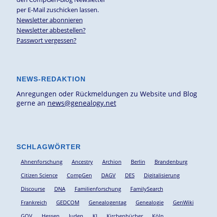
per E-Mail zuschicken lassen.
Newsletter abonnieren
Newsletter abbestellen?
Passwort vergessen?
NEWS-REDAKTION
Anregungen oder Rückmeldungen zu Website und Blog
gerne an
news@genealogy.net
SCHLAGWÖRTER
Ahnenforschung
Ancestry
Archion
Berlin
Brandenburg
Citizen Science
CompGen
DAGV
DES
Digitalisierung
Discourse
DNA
Familienforschung
FamilySearch
Frankreich
GEDCOM
Genealogentag
Genealogie
GenWiki
GOV
Hessen
Juden
KI
Kirchenbücher
Köln