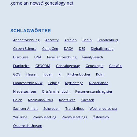
gerne an
news@genealogy.net
SCHLAGWÖRTER
Ahnenforschung
Ancestry
Archion
Berlin
Brandenburg
Citizen Science
CompGen
DAGV
DES
Digitalisierung
Discourse
DNA
Familienforschung
FamilySearch
Frankreich
GEDCOM
Genealogentag
Genealogie
GenWiki
GOV
Hessen
Juden
KI
Kirchenbücher
Köln
Landesarchiv NRW
Leipzig
MyHeritage
Niederlande
Niedersachsen
Ortsfamilienbuch
Personenstandsregister
Polen
Rheinland-Pfalz
RootsTech
Sachsen
Sachsen-Anhalt
Schweden
Transkribus
Wochenvorschau
YouTube
Zoom-Meeting
Zoom-Meetings
Österreich
Österreich-Ungarn