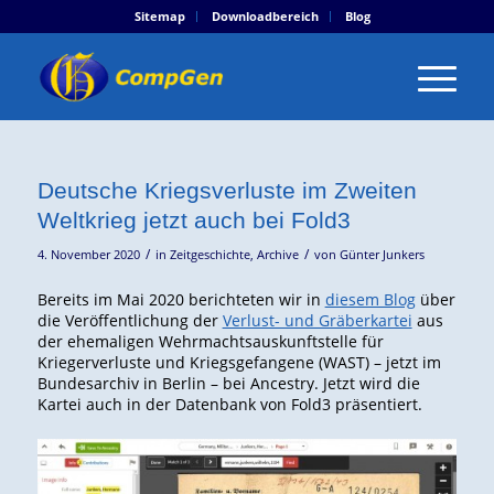
Sitemap
Downloadbereich
Blog
Deutsche Kriegsverluste im Zweiten
Weltkrieg jetzt auch bei Fold3
/
/
4. November 2020
in
Zeitgeschichte
,
Archive
von
Günter Junkers
Bereits im Mai 2020 berichteten wir in
diesem Blog
über
die Veröffentlichung der
Verlust- und Gräberkartei
aus
der ehemaligen Wehrmachtsauskunftstelle für
Kriegerverluste und Kriegsgefangene (WAST) – jetzt im
Bundesarchiv in Berlin – bei Ancestry. Jetzt wird die
Kartei auch in der Datenbank von Fold3 präsentiert.