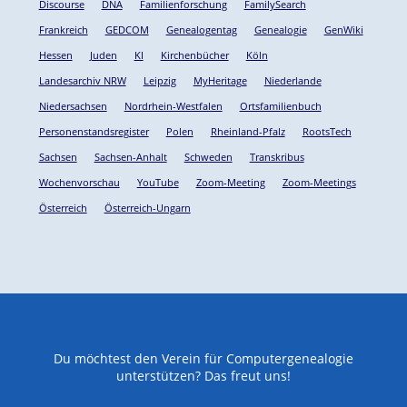
Discourse
DNA
Familienforschung
FamilySearch
Frankreich
GEDCOM
Genealogentag
Genealogie
GenWiki
Hessen
Juden
KI
Kirchenbücher
Köln
Landesarchiv NRW
Leipzig
MyHeritage
Niederlande
Niedersachsen
Nordrhein-Westfalen
Ortsfamilienbuch
Personenstandsregister
Polen
Rheinland-Pfalz
RootsTech
Sachsen
Sachsen-Anhalt
Schweden
Transkribus
Wochenvorschau
YouTube
Zoom-Meeting
Zoom-Meetings
Österreich
Österreich-Ungarn
Du möchtest den Verein für Computergenealogie
unterstützen? Das freut uns!