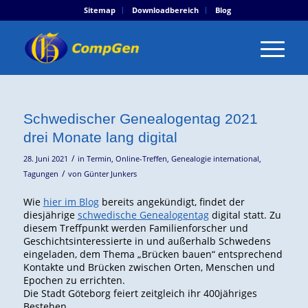
Sitemap
Downloadbereich
Blog
Schwedischer Genealogentag 2021
drei Monate lang digital
/
28. Juni 2021
in
Termin
,
Online-Treffen
,
Genealogie international
,
/
Tagungen
von
Günter Junkers
Wie
hier im Blog
bereits angekündigt, findet der
diesjährige
schwedische Genealogentag
digital statt. Zu
diesem Treffpunkt werden Familienforscher und
Geschichtsinteressierte in und außerhalb Schwedens
eingeladen, dem Thema „Brücken bauen“ entsprechend
Kontakte und Brücken zwischen Orten, Menschen und
Epochen zu errichten.
Die Stadt Göteborg feiert zeitgleich ihr 400jähriges
Bestehen.