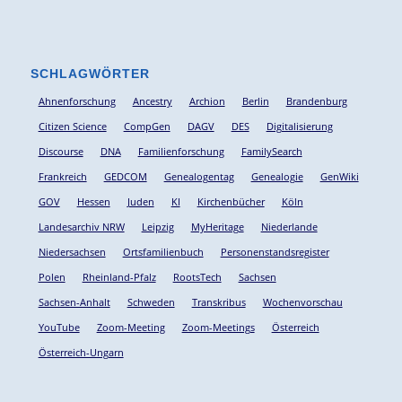
SCHLAGWÖRTER
Ahnenforschung
Ancestry
Archion
Berlin
Brandenburg
Citizen Science
CompGen
DAGV
DES
Digitalisierung
Discourse
DNA
Familienforschung
FamilySearch
Frankreich
GEDCOM
Genealogentag
Genealogie
GenWiki
GOV
Hessen
Juden
KI
Kirchenbücher
Köln
Landesarchiv NRW
Leipzig
MyHeritage
Niederlande
Niedersachsen
Ortsfamilienbuch
Personenstandsregister
Polen
Rheinland-Pfalz
RootsTech
Sachsen
Sachsen-Anhalt
Schweden
Transkribus
Wochenvorschau
YouTube
Zoom-Meeting
Zoom-Meetings
Österreich
Österreich-Ungarn