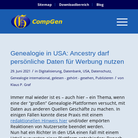
Sitemap
Downloadbereich
Blog
Genealogie in USA: Ancestry darf
persönliche Daten für Werbung nutzen
/
29. Juni 2021
in
Digitalisierung
,
Datenbank
,
USA
,
Datenschutz
,
/
Genealogie international
,
gelesen - gehört - gesehen
,
Publizieren
von
Klaus P. Graf
Immer mal wieder ist es – auch hier – ein Thema, wenn
eine der “großen” Genealogie-Plattformen versucht, mit
Daten aus anderen Quellen Geschäfte zu machen. In
einigen Fällen konnte diese Praxis mit einem
redaktionellen Hinweis hier
und/oder empörten
Reaktionen von Nutzerseite beendet werden.
Nun hat ein Richter in den USA einen Fall mit einem