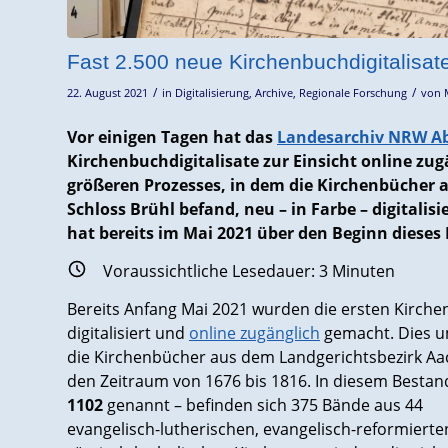
Fast 2.500 neue Kirchenbuchdigitalisat
/
/
22. August 2021
in
Digitalisierung
,
Archive
,
Regionale Forschung
von
Vor einigen Tagen hat das
Landesarchiv NRW Ab
Kirchenbuchdigitalisate zur Einsicht online zug
größeren Prozesses, in dem die Kirchenbücher 
Schloss Brühl befand, neu – in Farbe – digitalis
hat bereits im Mai 2021 über den Beginn dieses
Voraussichtliche Lesedauer:
3
Minuten
Bereits Anfang Mai 2021 wurden die ersten Kirch
digitalisiert und
online zugänglich
gemacht. Dies u
die Kirchenbücher aus dem Landgerichtsbezirk Aa
den Zeitraum von 1676 bis 1816. In diesem Bestan
1102
genannt – befinden sich 375 Bände aus 44
evangelisch-lutherischen, evangelisch-reformiert