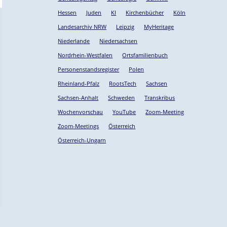
Hessen
Juden
KI
Kirchenbücher
Köln
Landesarchiv NRW
Leipzig
MyHeritage
Niederlande
Niedersachsen
Nordrhein-Westfalen
Ortsfamilienbuch
Personenstandsregister
Polen
Rheinland-Pfalz
RootsTech
Sachsen
Sachsen-Anhalt
Schweden
Transkribus
Wochenvorschau
YouTube
Zoom-Meeting
Zoom-Meetings
Österreich
Österreich-Ungarn