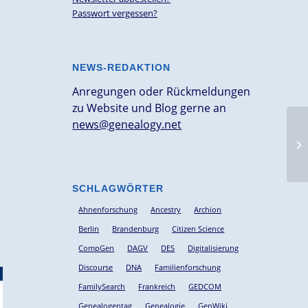
Passwort vergessen?
NEWS-REDAKTION
Anregungen oder Rückmeldungen
zu Website und Blog gerne an
news@genealogy.net
Ki
Ge
Er
SCHLAGWÖRTER
Ahnenforschung
Ancestry
Archion
Berlin
Brandenburg
Citizen Science
CompGen
DAGV
DES
Digitalisierung
Discourse
DNA
Familienforschung
FamilySearch
Frankreich
GEDCOM
Genealogentag
Genealogie
GenWiki