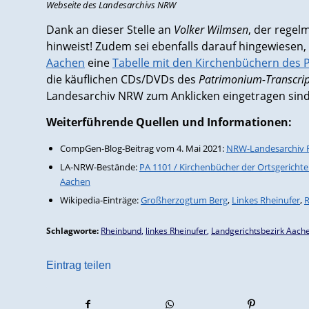
Webseite des Landesarchivs NRW
Dank an dieser Stelle an
Volker Wilmsen
, der regel
hinweist! Zudem sei ebenfalls darauf hingewiesen
Aachen
eine
Tabelle mit den Kirchenbüchern des 
die käuflichen CDs/DVDs des
Patrimonium-Transcri
Landesarchiv NRW zum Anklicken eingetragen sind.
Weiterführende Quellen und Informationen:
CompGen-Blog-Beitrag vom 4. Mai 2021:
NRW-Landesarchiv Rh
LA-NRW-Bestände:
PA 1101 / Kirchenbücher der Ortsgericht
Aachen
Wikipedia-Einträge:
Großherzogtum Berg
,
Linkes Rheinufer
,
Schlagworte:
Rheinbund
,
linkes Rheinufer
,
Landgerichtsbezirk Aach
Eintrag teilen