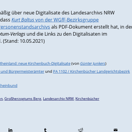
mäßig über neue Digitalisate des Landesarchivs NRW
, dass
Kurt Baltus
von der WGfF-Bezirksgruppe
Personenstandsarchivs
als PDF-Dokument erstellt hat, in de
ptum-Verlags
und die Links zu den Digitalisaten im
 (Stand: 10.05.2021)
einland: neue Kirchenbuch-Digitalisate
(von
Günter Junkers
)
e und Bürgermeisterämter
und
PA 1102 / Kirchenbücher Landgerichtsbezirk
Rheinbund
en
,
Großherzogtums Berg
,
Landesarchiv NRW
,
Kirchenbücher