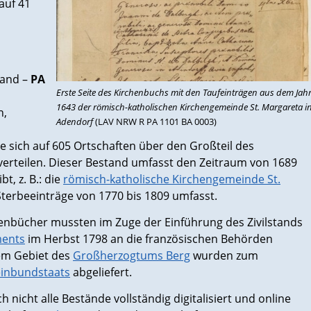
auf 41
tand –
PA
Erste Seite des Kirchenbuchs mit den Taufeinträgen aus dem Jah
1643 der römisch-katholischen Kirchengemeinde St. Margareta i
n,
Adendorf
(LAV NRW R PA 1101 BA 0003)
 sich auf 605 Ortschaften über den Großteil des
verteilen. Dieser Bestand umfasst den Zeitraum von 1689
t, z. B.: die
römisch-katholische Kirchengemeinde St.
 Sterbeeinträge von 1770 bis 1809 umfasst.
enbücher mussten im Zuge der Einführung des Zivilstands
ments
im Herbst 1798 an die französischen Behörden
em Gebiet des
Großherzogtums Berg
wurden zum
inbundstaats
abgeliefert.
 nicht alle Bestände vollständig digitalisiert und online