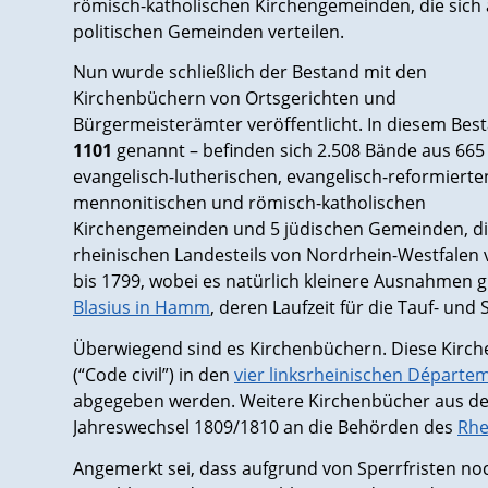
römisch-katholischen Kirchengemeinden, die sich 
politischen Gemeinden verteilen.
Nun wurde schließlich der Bestand mit den
Kirchenbüchern von Ortsgerichten und
Bürgermeisterämter veröffentlicht. In diesem Bes
1101
genannt – befinden sich 2.508 Bände aus 665
evangelisch-lutherischen, evangelisch-reformierte
mennonitischen und römisch-katholischen
Kirchengemeinden und 5 jüdischen Gemeinden, die
rheinischen Landesteils von Nordrhein-Westfalen 
bis 1799, wobei es natürlich kleinere Ausnahmen gib
Blasius in Hamm
, deren Laufzeit für die Tauf- und
Überwiegend sind es Kirchenbüchern. Diese Kirch
(“Code civil”) in den
vier linksrheinischen Départe
abgegeben werden. Weitere Kirchenbücher aus d
Jahreswechsel 1809/1810 an die Behörden des
Rhe
Angemerkt sei, dass aufgrund von Sperrfristen noch