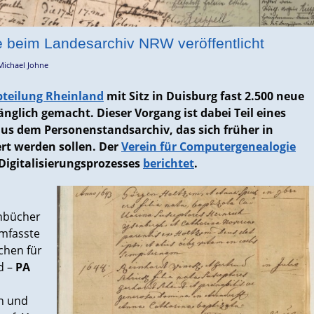
e beim Landesarchiv NRW veröffentlicht
Michael Johne
teilung Rheinland
mit Sitz in Duisburg fast 2.500 neue
änglich gemacht. Dieser Vorgang ist dabei Teil eines
aus dem Personenstandsarchiv, das sich früher in
iert werden sollen. Der
Verein für
Computergenealogie
 Digitalisierungsprozesses
berichtet
.
enbücher
mfasste
chen für
d –
PA
en und